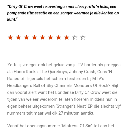
“Dirty Ol’ Crow weet te overtuigen met sleazy riffs ‘n licks, een
pompende ritmesectie en een zanger waarmee je alle kanten op
kunt.”
☆
☆
☆
☆
☆
☆
☆
☆
☆
☆
Zette jij vroeger ook het geluid van je TV harder als groepjes
als Hanoi Rocks, The Quireboys, Johnny Crash, Guns ’N
Roses of Tigertails het scherm teisterden bij MTV’s
Headbangers Ball of Sky Channel’s Monsters Of Rock? Blijf
dan vooral alert want het Londense Dirty Ol’ Crow weet die
tijden van weleer wederom te laten floreren middels hun in
eigen beheer uitgekomen ‘Stranger’s Nest’ EP die slechts vijf
nummers telt maar wel dik 27 minuten aantikt.
Vanaf het openingsnummer ‘Mistress Of Sin” tot aan het