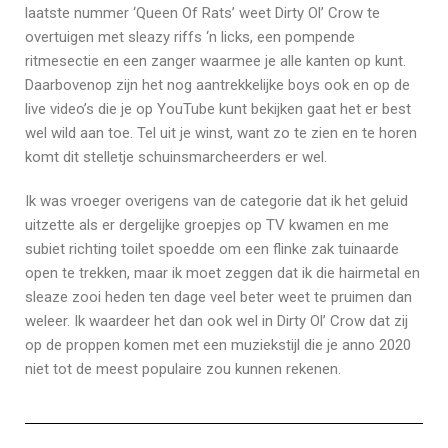
laatste nummer ‘Queen Of Rats’ weet Dirty Ol’ Crow te
overtuigen met sleazy riffs ‘n licks, een pompende
ritmesectie en een zanger waarmee je alle kanten op kunt.
Daarbovenop zijn het nog aantrekkelijke boys ook en op de
live video’s die je op YouTube kunt bekijken gaat het er best
wel wild aan toe. Tel uit je winst, want zo te zien en te horen
komt dit stelletje schuinsmarcheerders er wel.
Ik was vroeger overigens van de categorie dat ik het geluid
uitzette als er dergelijke groepjes op TV kwamen en me
subiet richting toilet spoedde om een flinke zak tuinaarde
open te trekken, maar ik moet zeggen dat ik die hairmetal en
sleaze zooi heden ten dage veel beter weet te pruimen dan
weleer. Ik waardeer het dan ook wel in Dirty Ol’ Crow dat zij
op de proppen komen met een muziekstijl die je anno 2020
niet tot de meest populaire zou kunnen rekenen.