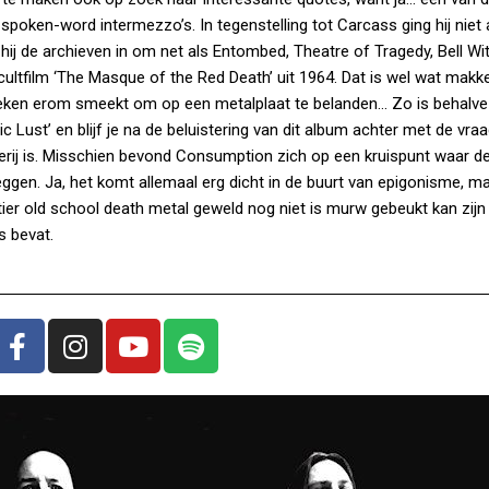
spoken-word intermezzo’s. In tegenstelling tot Carcass ging hij niet
j de archieven in om net als Entombed, Theatre of Tragedy, Bell Wit
ultfilm ‘The Masque of the Red Death’ uit 1964. Dat is wel wat makkeli
tspreken erom smeekt om op een metalplaat te belanden… Zo is behalve
 Lust’ en blijf je na de beluistering van dit album achter met de vraa
rij is. Misschien bevond Consumption zich op een kruispunt waar de
gen. Ja, het komt allemaal erg dicht in de buurt van epigonisme, ma
er old school death metal geweld nog niet is murw gebeukt kan zijn
s bevat.