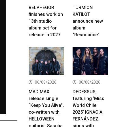
BELPHEGOR
TURMION
finishes work on
KÄTILÖT
13th studio
announce new
album set for
album
release in 2027
“Resodance”
06/08/2026
06/08/2026
MAD MAX
DECESSUS,
release single
featuring ‘Miss
“Keep You Alive”,
World Chile
co-written with
2025’ IGNACIA
HELLOWEEN
FERNÁNDEZ,
guitarist Sascha
signs with