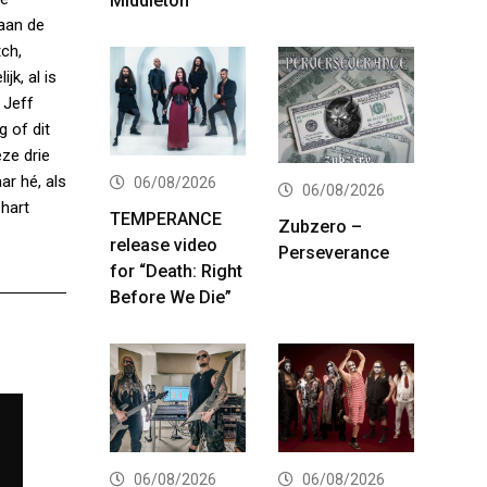
Middleton
 aan de
ch,
jk, al is
 Jeff
g of dit
ze drie
ar hé, als
06/08/2026
06/08/2026
 hart
TEMPERANCE
Zubzero –
release video
Perseverance
for “Death: Right
Before We Die”
06/08/2026
06/08/2026