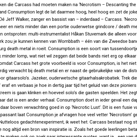
 maken die Carcass had moeten maken na ‘Necrotism – Descanting the
nd Consumption legt de lat daarmee hoog, heel hoog en zet de joke
é Jeff Walker, zanger en bassist van – inderdaad – Carcass. ‘Necrot
er en niets minder dan een portie ouderwetse grindcore / death met
ijn ontsproten: multi-instrumentalist Håkan Stuvemark die alleen voor
ark zou je kunnen kennen van Wombbath – één van die Zweedse band
urg death metal in roeit. Consumption is een soort van tussendoortje
nder lomp, wat niet wil zeggen dat beide bands niet erg op elkaar 
r omdat Carcass het grote voorbeeld is voor Consumption, is het nie
dig verwacht bij death metal en er naast de gebruikelijke van de dist
s voor gitaarsolo’s. Jazeker, ouderwetsche gitaarhalsakrobatiek. Trek di
eraf en verbaas je hoe in dertig jaar tijd het geluid van deze pionier
reem is gaan klinken en hoeveel solo’s die gasten speelden. Het zeg
maar dat is een ander verhaal. Consumption doet in ieder geval een d
aar boven verwachting goed in op ‘Necrotic Lust’. Dit is een fusie v
passant laat Consumption je afvragen hoe veel vetter ‘Necrotism’ g
utteloos gedachtenexperiment, ik weet het. Carcass bestaat nog s
e nog altijd een bron van inspiratie is. Zoals het goede leerlingen be
 te maken ook op zoek naar interessante quotes, want ja… een van 