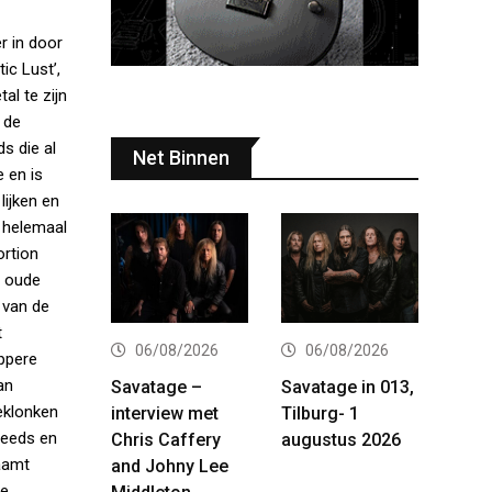
r in door
ic Lust’,
al te zijn
 de
s die al
Net Binnen
 en is
lijken en
t helemaal
ortion
e oude
s van de
t
06/08/2026
06/08/2026
appere
an
Savatage –
Savatage in 013,
eklonken
interview met
Tilburg- 1
teeds en
Chris Caffery
augustus 2026
taamt
and Johny Lee
de