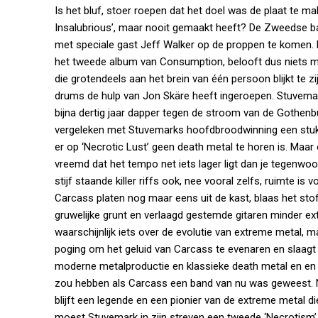
Is het bluf, stoer roepen dat het doel was de plaat te
Insalubrious’, maar nooit gemaakt heeft? De Zweedse ba
met speciale gast Jeff Walker op de proppen te komen. D
het tweede album van Consumption, belooft dus niets me
die grotendeels aan het brein van één persoon blijkt te z
drums de hulp van Jon Skäre heeft ingeroepen. Stuvem
bijna dertig jaar dapper tegen de stroom van de Gothenb
vergeleken met Stuvemarks hoofdbroodwinning een stuk mi
er op ‘Necrotic Lust’ geen death metal te horen is. Maa
vreemd dat het tempo net iets lager ligt dan je tegenwoor
stijf staande killer riffs ook, nee vooral zelfs, ruimte i
Carcass platen nog maar eens uit de kast, blaas het stof 
gruwelijke grunt en verlaagd gestemde gitaren minder ext
waarschijnlijk iets over de evolutie van extreme metal, 
poging om het geluid van Carcass te evenaren en slaagt d
moderne metalproductie en klassieke death metal en en 
zou hebben als Carcass een band van nu was geweest. N
blijft een legende en een pionier van de extreme metal di
moest Stuvemark in zijn streven een tweede ‘Necrotism’