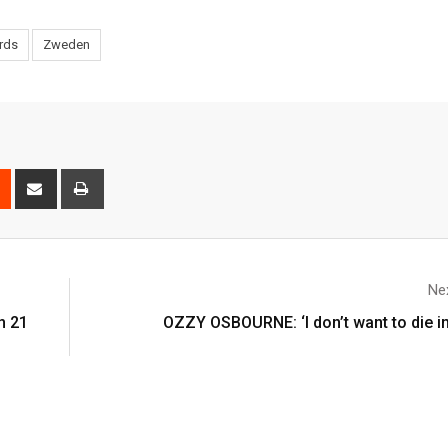
rds
Zweden
Nex
n 21
OZZY OSBOURNE: ‘I don’t want to die i