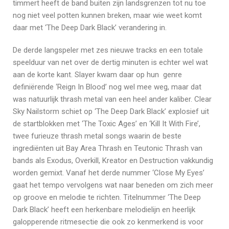
timmert heeft de band buiten zijn landsgrenzen tot nu toe
nog niet veel potten kunnen breken, maar wie weet komt
daar met ‘The Deep Dark Black’ verandering in.
De derde langspeler met zes nieuwe tracks en een totale
speelduur van net over de dertig minuten is echter wel wat
aan de korte kant. Slayer kwam daar op hun genre
definiërende ‘Reign In Blood’ nog wel mee weg, maar dat
was natuurlijk thrash metal van een heel ander kaliber. Clear
Sky Nailstorm schiet op ‘The Deep Dark Black’ explosief uit
de startblokken met ‘The Toxic Ages’ en ‘Kill It With Fire’,
twee furieuze thrash metal songs waarin de beste
ingrediënten uit Bay Area Thrash en Teutonic Thrash van
bands als Exodus, Overkill, Kreator en Destruction vakkundig
worden gemixt. Vanaf het derde nummer ‘Close My Eyes’
gaat het tempo vervolgens wat naar beneden om zich meer
op groove en melodie te richten. Titelnummer ‘The Deep
Dark Black’ heeft een herkenbare melodielijn en heerlijk
galopperende ritmesectie die ook zo kenmerkend is voor