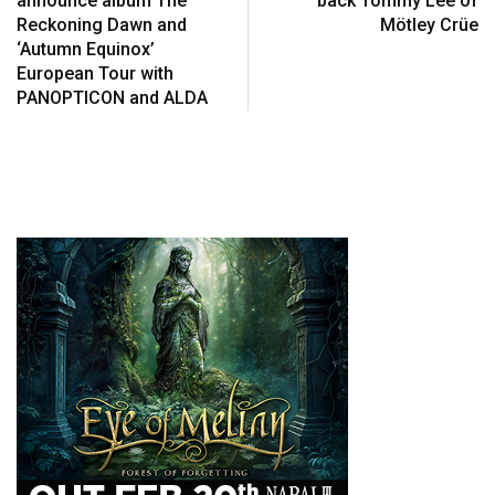
announce album The
back Tommy Lee of
Reckoning Dawn and
Mötley Crüe
‘Autumn Equinox’
European Tour with
PANOPTICON and ALDA