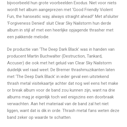
bijvoorbeeld hun grote voorbeelden Exodus. Niet voor niets
wordt het album aangeprezen met ‘Good Friendly Violent
Fun, the hanseatic way, always straight ahead!’ Met afsluiter
‘Forgiveness Denied’ sluit Clear Sky Nailstorm hun derde
album in stijl af met een heerlijke opjagende thrasher met
een pakkende melodie.
De productie van ‘The Deep Dark Black’ was in handen van
producent Martin Buchwalter (Destruction, Tankard,
Accuser) die ook met het geluid van Clear Sky Nailstorm
duidelijk wel raad weet. De Bremer thrashmuzikanten laten
met ‘The Deep Dark Black’ in ieder geval een uitstekend
thrash metal visitekaartje achter dat nog wel eens het make
or break album voor de band zou kunnen zijn, want na drie
albums mag je eigenlijk toch wel enigszins een doorbraak
verwachten. Aan het materiaal van de band zal het niet
liggen, want dat is dik in orde. Thrash metal fans weten deze
band zeker op waarde te schatten.