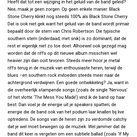
Heeft dat tot een wijziging in het geluid van de band geleid?
Nee, maak je geen zorgen. Op geen enkele manier. Black
Stone Cherry klinkt nog steeds 100% als Black Stone Cherry.
Dat is ook niet gek want het geluid van de band wordt primair
bepaald door de stem van Chris Robertson. Die typische
southern stem (inderdaad, met snik) is zo dominant, dat de
rest er eigenlijk niet zo toe doet. Alhoewel ook gezegd mag
worden dat de riffs op dit nieuwe album misschien wel
heaviër zijn dan ooit tevoren. Steeds meer hoor je metal
riffs terug in de muziek van enthousiaste heren, terwijl de
blues –en southern rock invloeden steeds meer naar de
achtergrond verdwijnen. Een goede ontwikkeling? Ja, want in
die overheerlijk stampende songs (zoals de single ‘Nervous’
of het vlotte ‘The Mess You Made’) vind ik de band op haar
best. Dan voel je de energie uit je speakers spatten; de
energie die de band ook van het podium laar knallen bij live
optredens. De songs van de heren zijn zo verdomde catchy
dat je wel moet bewegen op de muziek. Wel jammer dat de
band dit keer is vergeten om een subtiele ballad (zoals ‘If My