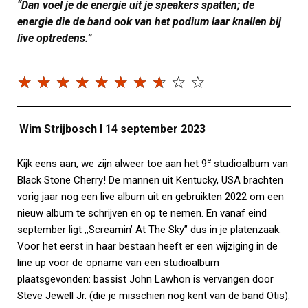
“Dan voel je de energie uit je speakers spatten; de
energie die de band ook van het podium laar knallen bij
live optredens.”
☆
☆
☆
☆
☆
☆
☆
☆
☆
☆
Wim Strijbosch I 14 september 2023
e
Kijk eens aan, we zijn alweer toe aan het 9
studioalbum van
Black Stone Cherry! De mannen uit Kentucky, USA brachten
vorig jaar nog een live album uit en gebruikten 2022 om een
nieuw album te schrijven en op te nemen. En vanaf eind
september ligt ,,Screamin’ At The Sky’’ dus in je platenzaak.
Voor het eerst in haar bestaan heeft er een wijziging in de
line up voor de opname van een studioalbum
plaatsgevonden: bassist John Lawhon is vervangen door
Steve Jewell Jr. (die je misschien nog kent van de band Otis).