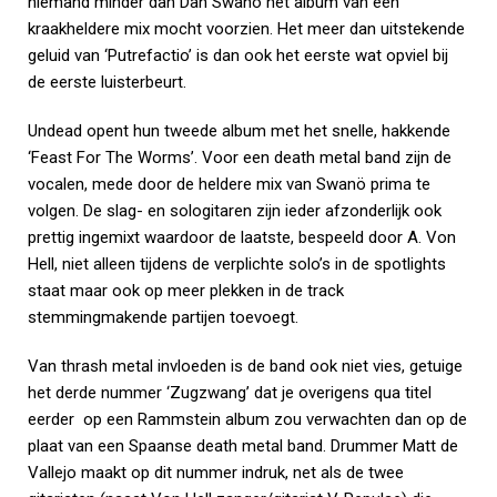
niemand minder dan Dan Swanö het album van een
kraakheldere mix mocht voorzien. Het meer dan uitstekende
geluid van ‘Putrefactio’ is dan ook het eerste wat opviel bij
de eerste luisterbeurt.
Undead opent hun tweede album met het snelle, hakkende
‘Feast For The Worms’. Voor een death metal band zijn de
vocalen, mede door de heldere mix van Swanö prima te
volgen. De slag- en sologitaren zijn ieder afzonderlijk ook
prettig ingemixt waardoor de laatste, bespeeld door A. Von
Hell, niet alleen tijdens de verplichte solo’s in de spotlights
staat maar ook op meer plekken in de track
stemmingmakende partijen toevoegt.
Van thrash metal invloeden is de band ook niet vies, getuige
het derde nummer ‘Zugzwang’ dat je overigens qua titel
eerder op een Rammstein album zou verwachten dan op de
plaat van een Spaanse death metal band. Drummer Matt de
Vallejo maakt op dit nummer indruk, net als de twee