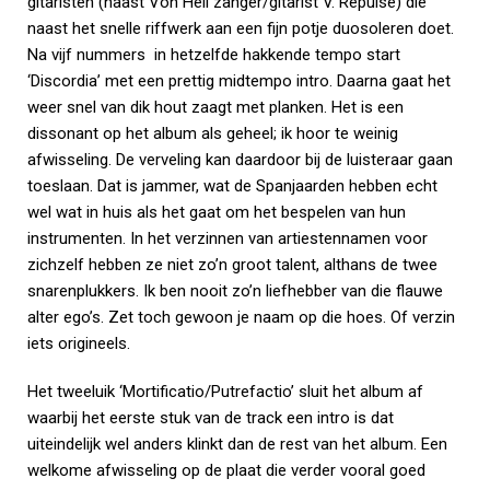
gitaristen (naast Von Hell zanger/gitarist V. Repulse) die
naast het snelle riffwerk aan een fijn potje duosoleren doet.
Na vijf nummers in hetzelfde hakkende tempo start
‘Discordia’ met een prettig midtempo intro. Daarna gaat het
weer snel van dik hout zaagt met planken. Het is een
dissonant op het album als geheel; ik hoor te weinig
afwisseling. De verveling kan daardoor bij de luisteraar gaan
toeslaan. Dat is jammer, wat de Spanjaarden hebben echt
wel wat in huis als het gaat om het bespelen van hun
instrumenten. In het verzinnen van artiestennamen voor
zichzelf hebben ze niet zo’n groot talent, althans de twee
snarenplukkers. Ik ben nooit zo’n liefhebber van die flauwe
alter ego’s. Zet toch gewoon je naam op die hoes. Of verzin
iets origineels.
Het tweeluik ‘Mortificatio/Putrefactio’ sluit het album af
waarbij het eerste stuk van de track een intro is dat
uiteindelijk wel anders klinkt dan de rest van het album. Een
welkome afwisseling op de plaat die verder vooral goed