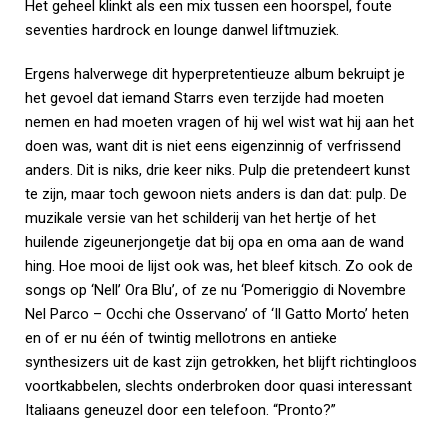
Het geheel klinkt als een mix tussen een hoorspel, foute
seventies hardrock en lounge danwel liftmuziek.
Ergens halverwege dit hyperpretentieuze album bekruipt je
het gevoel dat iemand Starrs even terzijde had moeten
nemen en had moeten vragen of hij wel wist wat hij aan het
doen was, want dit is niet eens eigenzinnig of verfrissend
anders. Dit is niks, drie keer niks. Pulp die pretendeert kunst
te zijn, maar toch gewoon niets anders is dan dat: pulp. De
muzikale versie van het schilderij van het hertje of het
huilende zigeunerjongetje dat bij opa en oma aan de wand
hing. Hoe mooi de lijst ook was, het bleef kitsch. Zo ook de
songs op ‘Nell’ Ora Blu’, of ze nu ‘Pomeriggio di Novembre
Nel Parco – Occhi che Osservano’ of ‘Il Gatto Morto’ heten
en of er nu één of twintig mellotrons en antieke
synthesizers uit de kast zijn getrokken, het blijft richtingloos
voortkabbelen, slechts onderbroken door quasi interessant
Italiaans geneuzel door een telefoon. “Pronto?”