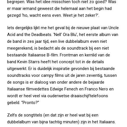
begrepen. Was het idee misschien toch niet zo goed? Was
er maar iemand geweest die helemaal aan het begin had
gezegd ‘ho, wacht eens even. Weet je het zeker?’.
Iets dergelijks lijkt me het geval bij de nieuwe plaat van Uncle
Acid and the Deadbeats. ‘Nell’ Ora Blu’, het eerste album van
de band in zes jaar tijd, een live dubbelalbum even niet
meegerekend, is bedacht als de soundtrack bij een niet
bestaande Italiaanse B-film. Frontman en kernlid van de
band Kevin Starrs heeft het concept tot in de details
uitgewerkt. Er is duidelijk inspiratie gevonden bij bestaande
soundtracks voor campy films uit de jaren zeventig, tussen
de songs is er dialoog van onder andere de bejaarde
Italiaanse filmvedettes Edwige Fenech en Franco Nero en
wordt er heel veel via ouderwetse draaischijftelefoons
gebeld. “Pronto?”
Zelfs de songtitels (en dat zijn er heel wat bij een
dubbelalbum van bijna tachtig minuten) zijn in het Italiaans.