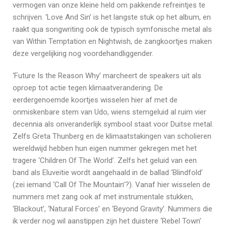
vermogen van onze kleine held om pakkende refreintjes te
schrijven. ‘Love And Sin’ is het langste stuk op het album, en
raakt qua songwriting ook de typisch symfonische metal als
van Within Temptation en Nightwish, de zangkoortjes maken
deze vergelijking nog voordehandliggender.
‘Future Is the Reason Why’ marcheert de speakers uit als
oproep tot actie tegen klimaatverandering. De
eerdergenoemde koortjes wisselen hier af met de
onmiskenbare stem van Udo, wiens stemgeluid al ruim vier
decennia als onveranderlijk symbool staat voor Duitse metal.
Zelfs Greta Thunberg en de klimaatstakingen van scholieren
wereldwijd hebben hun eigen nummer gekregen met het
tragere ‘Children Of The World’. Zelfs het geluid van een
band als Eluveitie wordt aangehaald in de ballad ‘Blindfold’
(zei iemand ‘Call Of The Mountain’?). Vanaf hier wisselen de
nummers met zang ook af met instrumentale stukken,
‘Blackout’, ‘Natural Forces’ en ‘Beyond Gravity’. Nummers die
ik verder nog wil aanstippen zijn het duistere ‘Rebel Town’