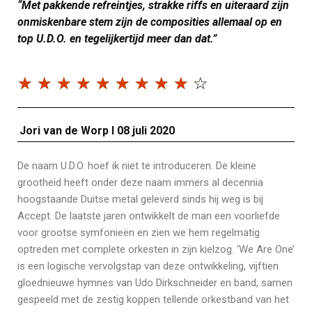
“Met pakkende refreintjes, strakke riffs en uiteraard zijn
onmiskenbare stem zijn de composities allemaal op en
top U.D.O. en tegelijkertijd meer dan dat.”
☆
☆
☆
☆
☆
☆
☆
☆
☆
☆
Jori van de Worp I 08 juli 2020
De naam U.D.O. hoef ik niet te introduceren. De kleine
grootheid heeft onder deze naam immers al decennia
hoogstaande Duitse metal geleverd sinds hij weg is bij
Accept. De laatste jaren ontwikkelt de man een voorliefde
voor grootse symfonieën en zien we hem regelmatig
optreden met complete orkesten in zijn kielzog. ‘We Are One’
is een logische vervolgstap van deze ontwikkeling, vijftien
gloednieuwe hymnes van Udo Dirkschneider en band, samen
gespeeld met de zestig koppen tellende orkestband van het