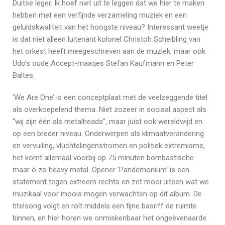
Duitse leger. Ik hoef niet uit te leggen dat we hier te maken
hebben met een verfijnde verzameling muziek en een
geluidskwaliteit van het hoogste niveau? Interessant weetje
is dat niet alleen luitenant kolonel Christoh Scheibling van
het orkest heeft meegeschreven aan de muziek, maar ook
Udo’s oude Accept-maatjes Stefan Kaufmann en Peter
Baltes.
‘We Are One’ is een conceptplaat met de veelzeggende titel
als overkoepelend thema. Niet zozeer in sociaal aspect als
“wij zijn één als metalheads”, maar juist ook wereldwijd en
op een breder niveau. Onderwerpen als klimaatverandering
en vervuiling, vluchtelingenstromen en politiek extremisme,
het komt allemaal voorbij op 75 minuten bombastische
maar ó zo heavy metal. Opener ‘Pandemonium’ is een
statement tegen extreem rechts en zet mooi uiteen wat we
muzikaal voor moois mogen verwachten op dit album. De
titelsong volgt en rolt middels een fijne basriff de ruimte
binnen, en hier horen we onmiskenbaar het ongeëvenaarde