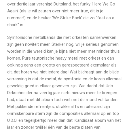
over dertig jaar verenigd Duitsland, het funky ‘Here We Go
Again’ (als je wil zeuren over niet meer true, dit is je
nummer!) en de beuker ‘We Strike Back’ die zo “fast as a
shark” is.
Symfonische metalbands die met orkesten samenwerken
zijn geen noviteit meer. Sterker nog, wil je serieus genomen
worden in die wereld kan je bijna niet meer met minder thuis
komen. Pure teutonische heavy metal met orkest en dan
ook nog eens een groots en gerespecteerd exemplaar als
dit, dat horen we niet iedere dag! Wat bijdraagt aan de blijde
verrassing is dat de metal, de symfonie en de koren allemaal
geweldig goed in elkaar gewoven zijn. Wie dacht dat Udo
Dirkschneider na veertig jaar niets nieuws meer te brengen
had, staat met dit album toch wel met de mond vol tanden.
Met pakkende refreintjes, strakke riffs en uiteraard zijn
onmiskenbare stem zijn de composities allemaal op en top
U.D.O. en tegelijkertijd meer dan dat. Kandidaat album van het
jaar en zonder twijfel één van de beste platen van