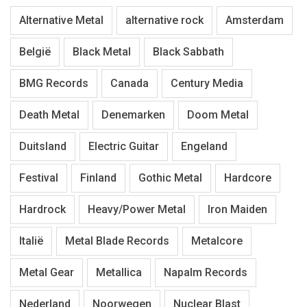
Alternative Metal
alternative rock
Amsterdam
België
Black Metal
Black Sabbath
BMG Records
Canada
Century Media
Death Metal
Denemarken
Doom Metal
Duitsland
Electric Guitar
Engeland
Festival
Finland
Gothic Metal
Hardcore
Hardrock
Heavy/Power Metal
Iron Maiden
Italië
Metal Blade Records
Metalcore
Metal Gear
Metallica
Napalm Records
Nederland
Noorwegen
Nuclear Blast