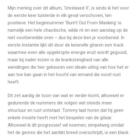
Mijn mening over dit album, ‘Unrelaxed II’, is sinds ik het voor
de eerste keer luisterde in elk geval verschoven, ten
positieve. Het beginnummer ‘Burn’t Out From Masking’ is
namelijk een hele chaotische, wilde rit en een aanslag op de
niet voorbereidde oren – dus bij deze ben je voorbereid. In
eerste instantie lijkt dit door de keisnelle gitaren een track
waarmee even alle opgekropte energie eruit wordt gegooid,
maar bij nader inzien is de krankzinnigheid van alle
wendingen die hier gebeuren een ideale uiting van hoe het er
aan toe kan gaan in het hoofd van iemand die nooit rust
heeft.
Dit zet aardig de toon van wat er verder komt, alhoewel er
gedurende de nummers die volgen wel steeds meer
structuur en rust ontstaat. Tommy laat horen dat hij geen
enkele moeite heeft met het bespelen van de gitaar.
Alhoewel ik dit progressief wil noemen, simpelweg omdat
het de genres die het aantikt breed overschrijdt, is een black