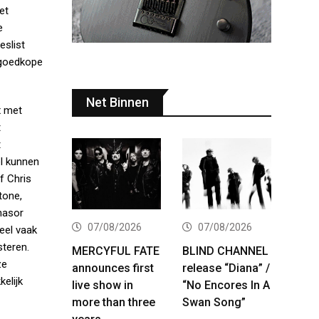
et
e
eslist
 goedkope
Net Binnen
x met
t
t
el kunnen
f Chris
tone,
hasor
07/08/2026
07/08/2026
eel vaak
steren.
MERCYFUL FATE
BLIND CHANNEL
ze
announces first
release “Diana” /
kelijk
live show in
“No Encores In A
more than three
Swan Song”