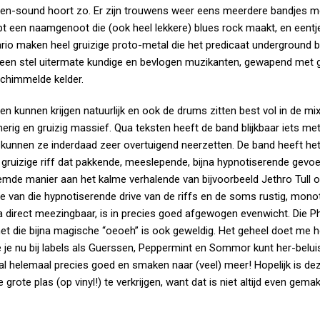
molen-sound hoort zo. Er zijn trouwens weer eens meerdere bandjes m
bt een naamgenoot die (ook heel lekkere) blues rock maakt, en eentj
rio maken heel gruizige proto-metal die het predicaat underground b
oor een stel uitermate kundige en bevlogen muzikanten, gewapend met
chimmelde kelder.
jen kunnen krijgen natuurlijk en ook de drums zitten best vol in de mi
erig en gruizig massief. Qua teksten heeft de band blijkbaar iets me
 kunnen ze inderdaad zeer overtuigend neerzetten. De band heeft he
gruizige riff dat pakkende, meeslepende, bijna hypnotiserende gevo
de manier aan het kalme verhalende van bijvoorbeeld Jethro Tull o
 van die hypnotiserende drive van de riffs en de soms rustig, mono
a direct meezingbaar, is in precies goed afgewogen evenwicht. Die P
met die bijna magische “oeoeh” is ook geweldig. Het geheel doet me h
 je nu bij labels als Guerssen, Peppermint en Sommor kunt her-belui
val helemaal precies goed en smaken naar (veel) meer! Hopelijk is de
ote plas (op vinyl!) te verkrijgen, want dat is niet altijd even gemak