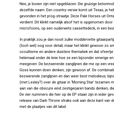
Nee, je boxen zijn niet opgeblazen. Die gruizige beton
dezelfde naam. Een country-versie komt uit Texas, je he
gevonden in het prog-straatje. Deze Pale Horses uit Onta
verdient. Dit klinkt namelijk alsof het is opgenomen d
microfoons, op een ouderwets cassettedeck, in een bes
In praktijk zou je dan nooit zulke moddervette gitaarparti
(toch wel) oog voor detail; maar het klinkt gewoon zo sm
occultisme en andere duistere thematiek en dat sfeertje
helemaal onder de knie hoe ze een bijzonder smerige en 
meegeven. De bezwerende zanglijnen die me op een vreem
Goss kunnen doen denken, zijn gewoon af. De combinatie
bezwerende zanglijnen en dan weer best melodieus, bijn
(met Lesley?) over de gitaar in ‘Morning Star’ tezamen 
aan van die obscure eind zestigerjaren bands denken, die
De vier nummers die hier op de EP staan zijn in ieder ge
release van Dark Throne straks ook aan deze kant van de gr
met de plaatjes van dit label.