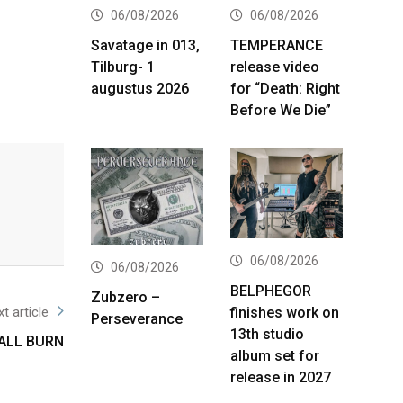
06/08/2026
06/08/2026
Savatage in 013,
TEMPERANCE
Tilburg- 1
release video
augustus 2026
for “Death: Right
Before We Die”
06/08/2026
06/08/2026
BELPHEGOR
Zubzero –
finishes work on
t article
Perseverance
13th studio
HALL BURN
album set for
release in 2027