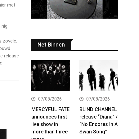
hier met
inig
s zovele.
Net Binnen
rouwd
de release
t.
07/08/2026
07/08/2026
MERCYFUL FATE
BLIND CHANNEL
announces first
release “Diana” /
live show in
“No Encores In A
more than three
Swan Song”