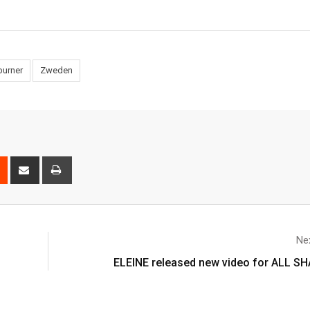
burner
Zweden
Nex
ELEINE released new video for ALL S