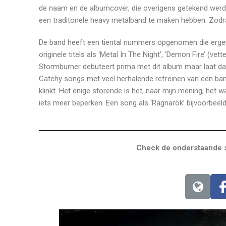
de naam en de albumcover, die overigens getekend werd 
een traditonele heavy metalband te maken hebben. Zodra 
De band heeft een tiental nummers opgenomen die ergens
originele titels als ‘Metal In The Night’, ‘Demon Fire’ (ve
Stormburner debuteert prima met dit album maar laat da
Catchy songs met veel herhalende refreinen van een band
klinkt. Het enige storende is het, naar mijn mening, het 
iets meer beperken. Een song als ‘Ragnarök’ bijvoorbeel
Check de onderstaande s