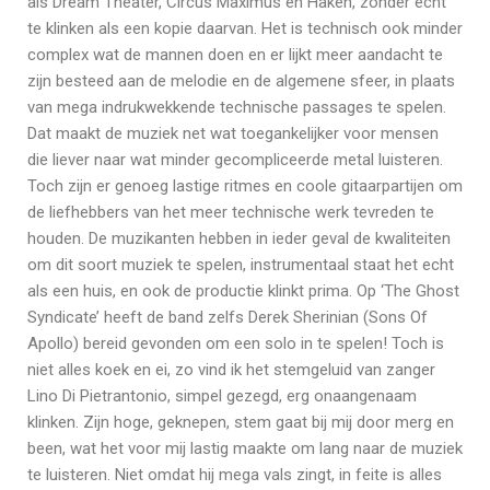
als Dream Theater, Circus Maximus en Haken, zonder echt
te klinken als een kopie daarvan. Het is technisch ook minder
complex wat de mannen doen en er lijkt meer aandacht te
zijn besteed aan de melodie en de algemene sfeer, in plaats
van mega indrukwekkende technische passages te spelen.
Dat maakt de muziek net wat toegankelijker voor mensen
die liever naar wat minder gecompliceerde metal luisteren.
Toch zijn er genoeg lastige ritmes en coole gitaarpartijen om
de liefhebbers van het meer technische werk tevreden te
houden. De muzikanten hebben in ieder geval de kwaliteiten
om dit soort muziek te spelen, instrumentaal staat het echt
als een huis, en ook de productie klinkt prima. Op ‘The Ghost
Syndicate’ heeft de band zelfs Derek Sherinian (Sons Of
Apollo) bereid gevonden om een solo in te spelen! Toch is
niet alles koek en ei, zo vind ik het stemgeluid van zanger
Lino Di Pietrantonio, simpel gezegd, erg onaangenaam
klinken. Zijn hoge, geknepen, stem gaat bij mij door merg en
been, wat het voor mij lastig maakte om lang naar de muziek
te luisteren. Niet omdat hij mega vals zingt, in feite is alles