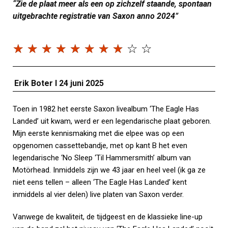
“
Zie de plaat meer als een op zichzelf staande, spontaan
uitgebrachte registratie van Saxon anno 2024
”
☆
☆
☆
☆
☆
☆
☆
☆
☆
☆
Erik Boter I 24
juni 2025
Toen in 1982 het eerste Saxon livealbum ‘The Eagle Has
Landed’ uit kwam, werd er een legendarische plaat geboren.
Mijn eerste kennismaking met die elpee was op een
opgenomen cassettebandje, met op kant B het even
legendarische ‘No Sleep ‘Til Hammersmith’ album van
Motörhead. Inmiddels zijn we 43 jaar en heel veel (ik ga ze
niet eens tellen – alleen ‘The Eagle Has Landed’ kent
inmiddels al vier delen) live platen van Saxon verder.
Vanwege de kwaliteit, de tijdgeest en de klassieke line-up