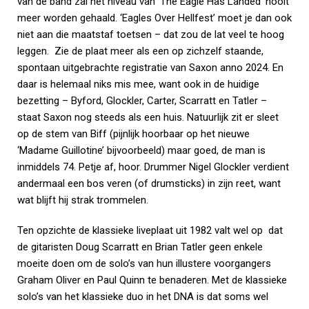
van de band zal het niveau van ‘The Eagle Has Landed’ nooit
meer worden gehaald. ‘Eagles Over Hellfest’ moet je dan ook
niet aan die maatstaf toetsen – dat zou de lat veel te hoog
leggen. Zie de plaat meer als een op zichzelf staande,
spontaan uitgebrachte registratie van Saxon anno 2024. En
daar is helemaal niks mis mee, want ook in de huidige
bezetting – Byford, Glockler, Carter, Scarratt en Tatler –
staat Saxon nog steeds als een huis. Natuurlijk zit er sleet
op de stem van Biff (pijnlijk hoorbaar op het nieuwe
‘Madame Guillotine’ bijvoorbeeld) maar goed, de man is
inmiddels 74. Petje af, hoor. Drummer Nigel Glockler verdient
andermaal een bos veren (of drumsticks) in zijn reet, want
wat blijft hij strak trommelen.
Ten opzichte de klassieke liveplaat uit 1982 valt wel op dat
de gitaristen Doug Scarratt en Brian Tatler geen enkele
moeite doen om de solo’s van hun illustere voorgangers
Graham Oliver en Paul Quinn te benaderen. Met de klassieke
solo’s van het klassieke duo in het DNA is dat soms wel