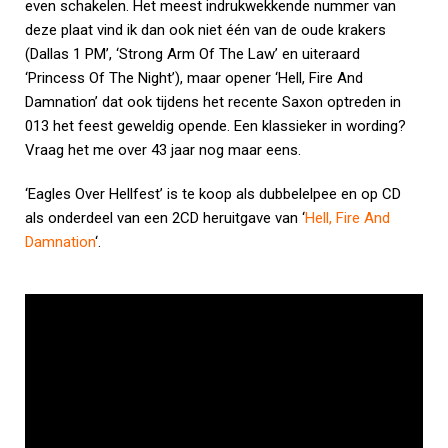
even schakelen. Het meest indrukwekkende nummer van
deze plaat vind ik dan ook niet één van de oude krakers
(Dallas 1 PM’, ‘Strong Arm Of The Law’ en uiteraard
‘Princess Of The Night’), maar opener ‘Hell, Fire And
Damnation’ dat ook tijdens het recente Saxon optreden in
013 het feest geweldig opende. Een klassieker in wording?
Vraag het me over 43 jaar nog maar eens.
‘Eagles Over Hellfest’ is te koop als dubbelelpee en op CD
als onderdeel van een 2CD heruitgave van ‘
Hell, Fire And
Damnation
‘.