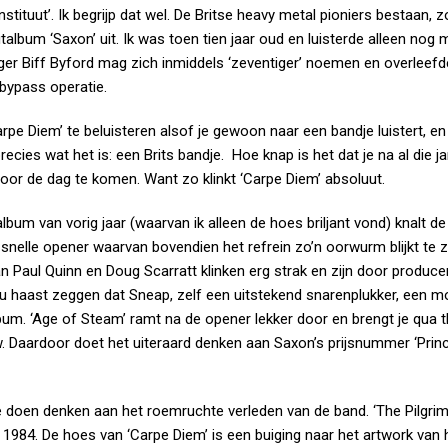
tituut’. Ik begrijp dat wel. De Britse heavy metal pioniers bestaan, 
album ‘Saxon’ uit. Ik was toen tien jaar oud en luisterde alleen nog 
ger Biff Byford mag zich inmiddels ‘zeventiger’ noemen en overleefd
bypass operatie.
e Diem’ te beluisteren alsof je gewoon naar een bandje luistert, en 
n precies wat het is: een Brits bandje. Hoe knap is het dat je na al die j
voor de dag te komen. Want zo klinkt ‘Carpe Diem’ absoluut.
album van vorig jaar (waarvan ik alleen de hoes briljant vond) knalt d
n snelle opener waarvan bovendien het refrein zo’n oorwurm blijkt te zi
 van Paul Quinn en Doug Scarratt klinken erg strak en zijn door produc
zou haast zeggen dat Sneap, zelf een uitstekend snarenplukker, een m
lbum. ‘Age of Steam’ ramt na de opener lekker door en brengt je qua 
 Daardoor doet het uiteraard denken aan Saxon’s prijsnummer ‘Prin
ie doen denken aan het roemruchte verleden van de band. ‘The Pilgrim
 1984. De hoes van ‘Carpe Diem’ is een buiging naar het artwork van 