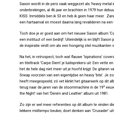
Saxon wordt in de pers vaak weggezet als ‘heavy metal ins
onderbrekingen, al 46 jaar en brachten in 1979 hun debuut
KISS. Inmiddels ben ik 53 en heb ik geen haar meer. Zan
een hartaanval en moest daarna lang revalideren na een 
Toch doe je er goed aan om het nieuwe Saxon album ‘Carp
een instituut of een bedrijf. Uiteindelijk is en blijft Saxo
de inspiratie vindt om als een hongerig stel muzikanten 
Na het, in retrospect, toch wat flauwe ‘Ispirations’ cover
en titeltrack ‘Carpe Diem’ je luidsprekers uit. Een vette e
het de hele dag niet meer uit je hoofd krijgt. De gitaren
Sneap voorzien van een eigentijdse en heavy ‘bite’. Je 
heeft meegespeeld; zó vet klinkt het gitaarwerk op dit a
e
terug naar de jaren van de stoommachine in de 19
eeuw.
the Night’ van het ‘Denim and Leather’ album uit 1981.
Zo zijn er wel meer referenties op dit album te vinden d
lekkere midtempo beuker, doet denken aan ‘Crusader’ uit