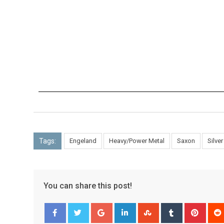
Tags:
Engeland
Heavy/Power Metal
Saxon
Silve
You can share this post!