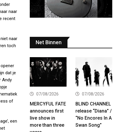
zonder
maar naar
e recent
niet naar
Net Binnen
aren toch
e opener
jn dat je
er Andy
opje
thematiek
07/08/2026
07/08/2026
cess of
MERCYFUL FATE
BLIND CHANNEL
announces first
release “Diana” /
live show in
“No Encores In A
age’, een
more than three
Swan Song”
het