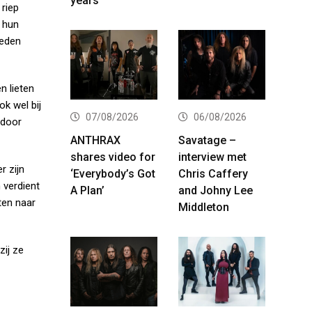
years
 riep
e hun
leden
n lieten
k wel bij
07/08/2026
06/08/2026
 door
ANTHRAX
Savatage –
shares video for
interview met
r zijn
‘Everybody’s Got
Chris Caffery
 verdient
A Plan’
and Johny Lee
ten naar
Middleton
zij ze