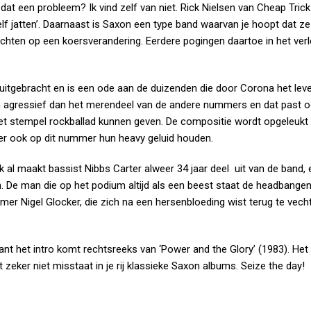
at een probleem? Ik vind zelf van niet. Rick Nielsen van Cheap Trick
ezelf jatten’. Daarnaast is Saxon een type band waarvan je hoopt dat z
wachten op een koersverandering. Eerdere pogingen daartoe in het ver
e uitgebracht en is een ode aan de duizenden die door Corona het leve
en agressief dan het merendeel van de andere nummers en dat past oo
 het stempel rockballad kunnen geven. De compositie wordt opgeleukt
hter ook op dit nummer hun heavy geluid houden.
 al maakt bassist Nibbs Carter alweer 34 jaar deel uit van de band, e
De man die op het podium altijd als een beest staat de headbangen
er Nigel Glocker, die zich na een hersenbloeding wist terug te vech
want het intro komt rechtsreeks van ‘Power and the Glory’ (1983). Het 
 zeker niet misstaat in je rij klassieke Saxon albums. Seize the day!