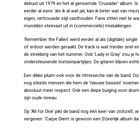
debuut uit 1979 en het al genoemde ‘Crusader’ album. Is d
eerder al eens ‘als ik al wat jat, kan ik beter wat van m
eigen, vertrouwde stijl vasthouden. Fans zitten niet te 
mondden steevast uit in (commerciële) mislukkingen.
‘Remember the Fallen’ werd eerder al als (digitale) singl
of erdoor werden geraakt. De track is wat minder snel 
de strekking van het nummer. Ook ‘Lady in Gray’ zou je
ondersteunende toetsenpartijtjes. De gitaren blijven ec
Een dikke pluim ook voor de ritmesectie van de band. Ook
nog steeds mensen die hem de ‘nieuwe bassist’ noemen. 
absoluut meer respect. Ook een diepe buiging voor drumm
zijn oude niveau.
Op ‘All for One’ pikt de band nog één keer van zichzelf, 
vergeven. ‘Carpe Diem’ is gewoon een (h)eerlijk album dat