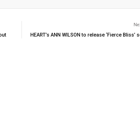
Nex
out
HEART’s ANN WILSON to release ‘Fierce Bliss’ 