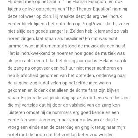
Hij deed mee op het album ‘The Human Equation’, en ook
tijdens de live optredens van ‘The Theater Equation’ nam hij
deze rol weer op zich. Hij maakte destijds erg veel indruk,
echter bleek tijdens het optreden op ProgPower dat hij zeker
niet altijd een goede zanger is. Zelden heb ik iemand zo vals
horen zingen, laat staan als headliner! En dat was echt
jammer, want instrumentaal stond de muziek als een huis!
Het is indrukwekkend te noemen hoe goed de muziek was
als je in acht neemt dat het dertig jaar oud is. Helaas kon ik
de zang na ongeveer een half uur niet meer aanhoren en
heb ik afscheid genomen van het optreden, onderweg naar
de uitgang zag ik dat velen op hetzelfde idee waren
gekomen en ik denk dat alleen de échte fans zijn blijven
staan. Ergens de volgende dag sprak ik met een van die fans
die mij vertelde dat hij door de valsheid van de zang kon
luisteren omdat hij de nummers erg goed kende en een
echte fan was. Jammer, maar voor mij kwam er dus te
vroeg een einde aan de zaterdag en ging ik terug naar mijn
hotel met de hoop dat het zondag beter zou worden.