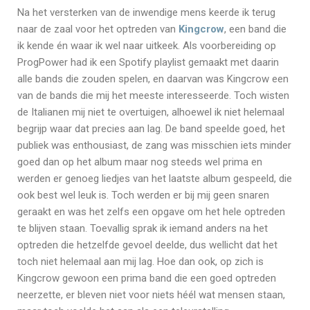
Na het versterken van de inwendige mens keerde ik terug
naar de zaal voor het optreden van
Kingcrow
, een band die
ik kende én waar ik wel naar uitkeek. Als voorbereiding op
ProgPower had ik een Spotify playlist gemaakt met daarin
alle bands die zouden spelen, en daarvan was Kingcrow een
van de bands die mij het meeste interesseerde. Toch wisten
de Italianen mij niet te overtuigen, alhoewel ik niet helemaal
begrijp waar dat precies aan lag. De band speelde goed, het
publiek was enthousiast, de zang was misschien iets minder
goed dan op het album maar nog steeds wel prima en
werden er genoeg liedjes van het laatste album gespeeld, die
ook best wel leuk is. Toch werden er bij mij geen snaren
geraakt en was het zelfs een opgave om het hele optreden
te blijven staan. Toevallig sprak ik iemand anders na het
optreden die hetzelfde gevoel deelde, dus wellicht dat het
toch niet helemaal aan mij lag. Hoe dan ook, op zich is
Kingcrow gewoon een prima band die een goed optreden
neerzette, er bleven niet voor niets héél wat mensen staan,