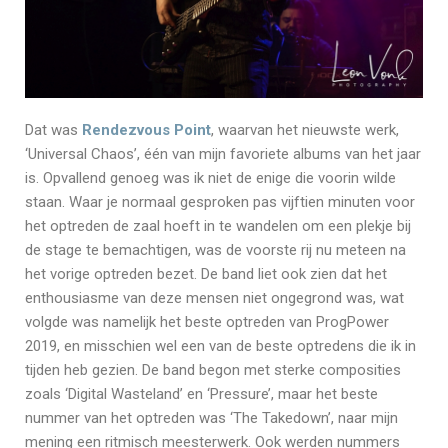
Dat was
Rendezvous Point
, waarvan het nieuwste werk,
‘Universal Chaos’, één van mijn favoriete albums van het jaar
is. Opvallend genoeg was ik niet de enige die voorin wilde
staan. Waar je normaal gesproken pas vijftien minuten voor
het optreden de zaal hoeft in te wandelen om een plekje bij
de stage te bemachtigen, was de voorste rij nu meteen na
het vorige optreden bezet. De band liet ook zien dat het
enthousiasme van deze mensen niet ongegrond was, wat
volgde was namelijk het beste optreden van ProgPower
2019, en misschien wel een van de beste optredens die ik in
tijden heb gezien. De band begon met sterke composities
zoals ‘Digital Wasteland’ en ‘Pressure’, maar het beste
nummer van het optreden was ‘The Takedown’, naar mijn
mening een ritmisch meesterwerk. Ook werden nummers