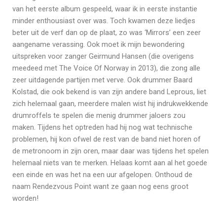
van het eerste album gespeeld, waar ik in eerste instantie
minder enthousiast over was. Toch kwamen deze liedjes
beter uit de verf dan op de plaat, zo was ‘Mirrors’ een zeer
aangename verassing. Ook moet ik mijn bewondering
uitspreken voor zanger Geirmund Hansen (die overigens
meedeed met The Voice Of Norway in 2013), die zong alle
zeer uitdagende partijen met verve. Ook drummer Baard
Kolstad, die ook bekend is van zijn andere band Leprous, liet
zich helemaal gaan, meerdere malen wist hij indrukwekkende
drumroffels te spelen die menig drummer jaloers zou
maken. Tijdens het optreden had hij nog wat technische
problemen, hij kon ofwel de rest van de band niet horen of
de metronoom in zijn oren, maar daar was tijdens het spelen
helemaal niets van te merken. Helaas komt aan al het goede
een einde en was het na een uur afgelopen. Onthoud de
naam Rendezvous Point want ze gaan nog eens groot
worden!