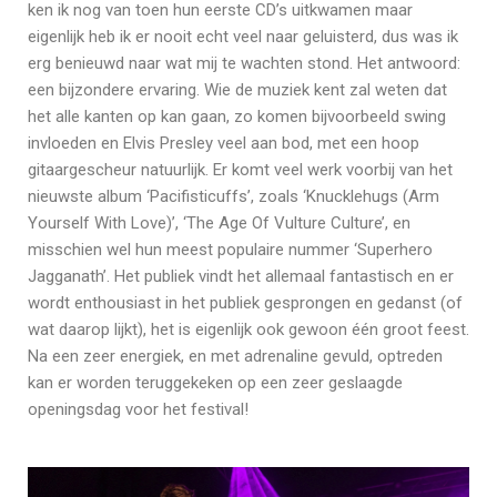
ken ik nog van toen hun eerste CD’s uitkwamen maar
eigenlijk heb ik er nooit echt veel naar geluisterd, dus was ik
erg benieuwd naar wat mij te wachten stond. Het antwoord:
een bijzondere ervaring. Wie de muziek kent zal weten dat
het alle kanten op kan gaan, zo komen bijvoorbeeld swing
invloeden en Elvis Presley veel aan bod, met een hoop
gitaargescheur natuurlijk. Er komt veel werk voorbij van het
nieuwste album ‘Pacifisticuffs’, zoals ‘Knucklehugs (Arm
Yourself With Love)’, ‘The Age Of Vulture Culture’, en
misschien wel hun meest populaire nummer ‘Superhero
Jagganath’. Het publiek vindt het allemaal fantastisch en er
wordt enthousiast in het publiek gesprongen en gedanst (of
wat daarop lijkt), het is eigenlijk ook gewoon één groot feest.
Na een zeer energiek, en met adrenaline gevuld, optreden
kan er worden teruggekeken op een zeer geslaagde
openingsdag voor het festival!