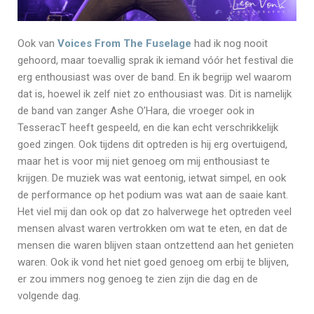
Ook van
Voices From The Fuselage
had ik nog nooit
gehoord, maar toevallig sprak ik iemand vóór het festival die
erg enthousiast was over de band. En ik begrijp wel waarom
dat is, hoewel ik zelf niet zo enthousiast was. Dit is namelijk
de band van zanger Ashe O’Hara, die vroeger ook in
TesseracT heeft gespeeld, en die kan echt verschrikkelijk
goed zingen. Ook tijdens dit optreden is hij erg overtuigend,
maar het is voor mij niet genoeg om mij enthousiast te
krijgen. De muziek was wat eentonig, ietwat simpel, en ook
de performance op het podium was wat aan de saaie kant.
Het viel mij dan ook op dat zo halverwege het optreden veel
mensen alvast waren vertrokken om wat te eten, en dat de
mensen die waren blijven staan ontzettend aan het genieten
waren. Ook ik vond het niet goed genoeg om erbij te blijven,
er zou immers nog genoeg te zien zijn die dag en de
volgende dag.