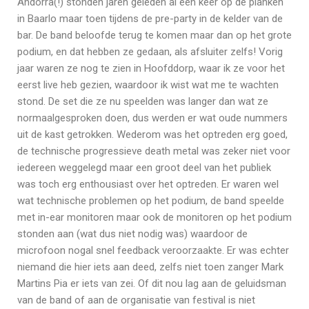
Andorra(!) stonden jaren geleden al een keer op de planken
in Baarlo maar toen tijdens de pre-party in de kelder van de
bar. De band beloofde terug te komen maar dan op het grote
podium, en dat hebben ze gedaan, als afsluiter zelfs! Vorig
jaar waren ze nog te zien in Hoofddorp, waar ik ze voor het
eerst live heb gezien, waardoor ik wist wat me te wachten
stond. De set die ze nu speelden was langer dan wat ze
normaalgesproken doen, dus werden er wat oude nummers
uit de kast getrokken. Wederom was het optreden erg goed,
de technische progressieve death metal was zeker niet voor
iedereen weggelegd maar een groot deel van het publiek
was toch erg enthousiast over het optreden. Er waren wel
wat technische problemen op het podium, de band speelde
met in-ear monitoren maar ook de monitoren op het podium
stonden aan (wat dus niet nodig was) waardoor de
microfoon nogal snel feedback veroorzaakte. Er was echter
niemand die hier iets aan deed, zelfs niet toen zanger Mark
Martins Pia er iets van zei. Of dit nou lag aan de geluidsman
van de band of aan de organisatie van festival is niet