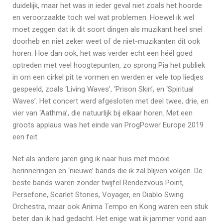
duidelijk, maar het was in ieder geval niet zoals het hoorde
en veroorzaakte toch wel wat problemen. Hoewel ik wel
moet zeggen dat ik dit soort dingen als muzikant heel snel
doorheb en niet zeker weet of de niet-muzikanten dit ook
horen. Hoe dan ook, het was verder echt een héél goed
optreden met veel hoogtepunten, zo sprong Pia het publiek
in om een cirkel pit te vormen en werden er vele top liedjes
gespeeld, zoals ‘Living Waves’, ‘Prison Skin’, en ‘Spiritual
Waves’. Het concert werd afgesloten met deel twee, drie, en
vier van ‘Aathma’, die natuurlijk bij elkaar horen. Met een
groots applaus was het einde van ProgPower Europe 2019
een feit.
Net als andere jaren ging ik naar huis met mooie
herinneringen en ‘nieuwe’ bands die ik zal blijven volgen. De
beste bands waren zonder twijfel Rendezvous Point,
Persefone, Scarlet Stories, Voyager, en Diablo Swing
Orchestra, maar ook Anima Tempo en Kong waren een stuk
beter dan ik had gedacht. Het enige wat ik jammer vond aan