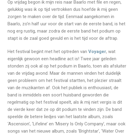
Op vrijdag begon ik mijn reis naar Baarlo met file en regen,
gelukkig was ik op tijd vertrokken dus hoefde ik mij geen
zorgen te maken over de tijd. Eenmaal aangekomen in
Baarlo, zo’n half uur voor de start van de eerste band, is het
nog erg rustig, maar zodra de eerste band het podium op
stapt is de zaal goed gevuld en is het tijd voor de aftrap.
Het festival begint met het optreden van
Voyager
, wat
eigenlijk gewoon een headline act is! Twee jaar geleden
stonden zij ook al op het podium in Baarlo, toen als afsluiter
van de vrijdag avond. Maar de mannen vinden het duidelijk
geen probleem om het festival startten, het plezier straalt
van de muzikanten af. Ook het publiek is enthousiast, de
band is inmiddels een soort huisband geworden die
regelmatig op het festival speelt, als ik mij niet vergis is dit
de vierde keer dat ze op dit podium te vinden zijn. De band
speelde de betere liedjes van het laatste album, zoals
‘Ascension’, ‘Lifeline’ en ‘Misery Is Only Company’, maar ook
songs van het nieuwe album, zoals ‘Brightstar’, ‘Water Over