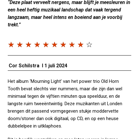
“Deze plaat verveelt nergens, maar blijft je meesleuren in
een heel heftig muzikaal landschap dat vaak tergend
langzaam, maar heel intens en boeiend aan je voorbij
trekt.”
☆
☆
☆
☆
☆
☆
☆
☆
☆
☆
Cor Schilstra I 1 juli 2024
Het album ‘Mourning Light’ van het power trio Old Horn
Tooth bevat slechts vier nummers, maar die zijn dan wel
minimaal tegen de vijftien minuten qua speelduur, en de
langste ruim tweeëntwintig. Deze muzikanten uit Londen
brengen dit passend vormgegeven stukje moddervette
doom/stoner dan ook digitaal, op CD, en op een heuse
dubbelelpee in uitklaphoes.