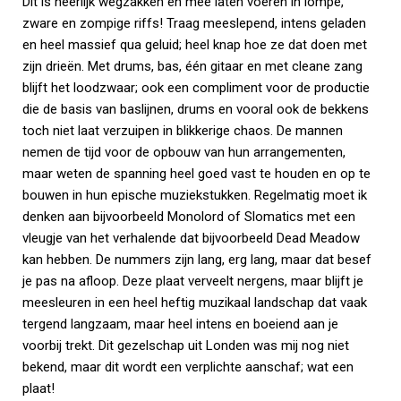
Dit is heerlijk wegzakken en mee laten voeren in lompe,
zware en zompige riffs! Traag meeslepend, intens geladen
en heel massief qua geluid; heel knap hoe ze dat doen met
zijn drieën. Met drums, bas, één gitaar en met cleane zang
blijft het loodzwaar; ook een compliment voor de productie
die de basis van baslijnen, drums en vooral ook de bekkens
toch niet laat verzuipen in blikkerige chaos. De mannen
nemen de tijd voor de opbouw van hun arrangementen,
maar weten de spanning heel goed vast te houden en op te
bouwen in hun epische muziekstukken. Regelmatig moet ik
denken aan bijvoorbeeld Monolord of Slomatics met een
vleugje van het verhalende dat bijvoorbeeld Dead Meadow
kan hebben. De nummers zijn lang, erg lang, maar dat besef
je pas na afloop. Deze plaat verveelt nergens, maar blijft je
meesleuren in een heel heftig muzikaal landschap dat vaak
tergend langzaam, maar heel intens en boeiend aan je
voorbij trekt. Dit gezelschap uit Londen was mij nog niet
bekend, maar dit wordt een verplichte aanschaf; wat een
plaat!