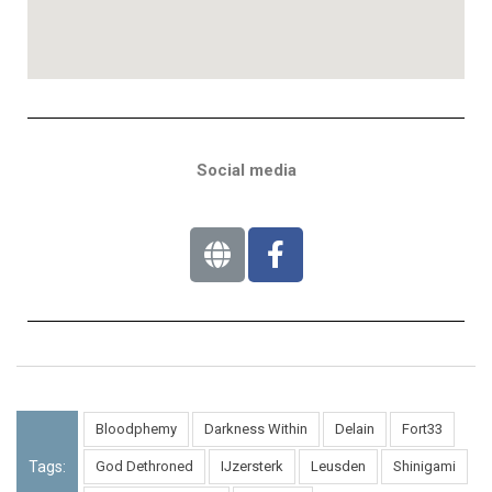
Social media
Bloodphemy
Darkness Within
Delain
Fort33
Tags:
God Dethroned
IJzersterk
Leusden
Shinigami