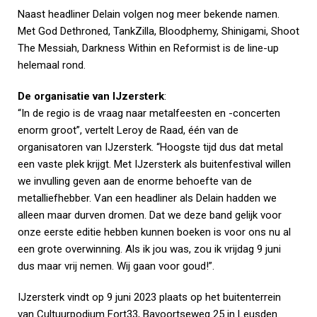
Naast headliner Delain volgen nog meer bekende namen.
Met God Dethroned, TankZilla, Bloodphemy, Shinigami, Shoot
The Messiah, Darkness Within en Reformist is de line-up
helemaal rond.
De organisatie van IJzersterk
:
“In de regio is de vraag naar metalfeesten en -concerten
enorm groot”, vertelt Leroy de Raad, één van de
organisatoren van IJzersterk. “Hoogste tijd dus dat metal
een vaste plek krijgt. Met IJzersterk als buitenfestival willen
we invulling geven aan de enorme behoefte van de
metalliefhebber. Van een headliner als Delain hadden we
alleen maar durven dromen. Dat we deze band gelijk voor
onze eerste editie hebben kunnen boeken is voor ons nu al
een grote overwinning. Als ik jou was, zou ik vrijdag 9 juni
dus maar vrij nemen. Wij gaan voor goud!”.
IJzersterk vindt op 9 juni 2023 plaats op het buitenterrein
van Cultuurpodium Fort33, Bavoortseweg
25 in Leusden.