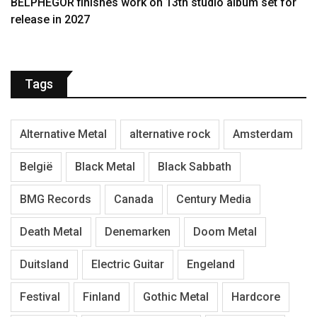
BELPHEGOR finishes work on 13th studio album set for
release in 2027
Tags
Alternative Metal
alternative rock
Amsterdam
België
Black Metal
Black Sabbath
BMG Records
Canada
Century Media
Death Metal
Denemarken
Doom Metal
Duitsland
Electric Guitar
Engeland
Festival
Finland
Gothic Metal
Hardcore