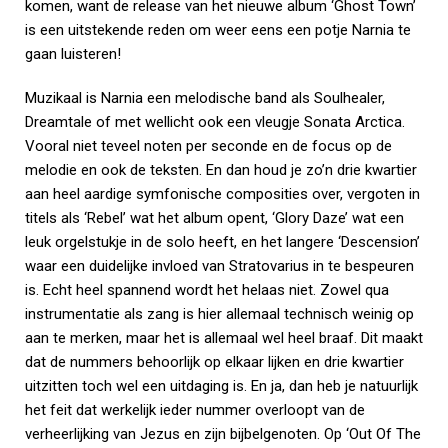
komen, want de release van het nieuwe album ‘Ghost Town’
is een uitstekende reden om weer eens een potje Narnia te
gaan luisteren!
Muzikaal is Narnia een melodische band als Soulhealer,
Dreamtale of met wellicht ook een vleugje Sonata Arctica.
Vooral niet teveel noten per seconde en de focus op de
melodie en ook de teksten. En dan houd je zo’n drie kwartier
aan heel aardige symfonische composities over, vergoten in
titels als ‘Rebel’ wat het album opent, ‘Glory Daze’ wat een
leuk orgelstukje in de solo heeft, en het langere ‘Descension’
waar een duidelijke invloed van Stratovarius in te bespeuren
is. Echt heel spannend wordt het helaas niet. Zowel qua
instrumentatie als zang is hier allemaal technisch weinig op
aan te merken, maar het is allemaal wel heel braaf. Dit maakt
dat de nummers behoorlijk op elkaar lijken en drie kwartier
uitzitten toch wel een uitdaging is. En ja, dan heb je natuurlijk
het feit dat werkelijk ieder nummer overloopt van de
verheerlijking van Jezus en zijn bijbelgenoten. Op ‘Out Of The