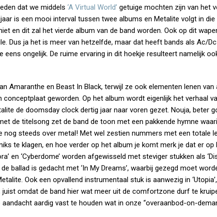
eleden dat we middels
‘A Virtual World’
getuige mochten zijn van het
jaar is een mooi interval tussen twee albums en Metalite volgt in die 
chiet en dit zal het vierde album van de band worden. Ook op dit wapen
e. Dus ja het is meer van hetzelfde, maar dat heeft bands als Ac/Dc
ens ongelijk. De ruime ervaring in dit hoekje resulteert namelijk oo
 van Amaranthe en Beast In Black, terwijl ze ook elementen lenen van
en conceptplaat geworden. Op het album wordt eigenlijk het verhaal v
alite de doomsday clock dertig jaar naar voren gezet. Nouja, beter g
et de titelsong zet de band de toon met een pakkende hymne waari
otte nog steeds over metal! Met wel zestien nummers met een totale l
iks te klagen, en hoe verder op het album je komt merk je dat er op k
ora’ en ‘Cyberdome’ worden afgewisseld met steviger stukken als ‘Di
aan de ballad is gedacht met ‘In My Dreams’, waarbij gezegd moet word
Metalite. Ook een opvallend instrumentaal stuk is aanwezig in ‘Utopia’
 juist omdat de band hier wat meer uit de comfortzone durf te kruipe
de aandacht aardig vast te houden wat in onze “overaanbod-on-deman