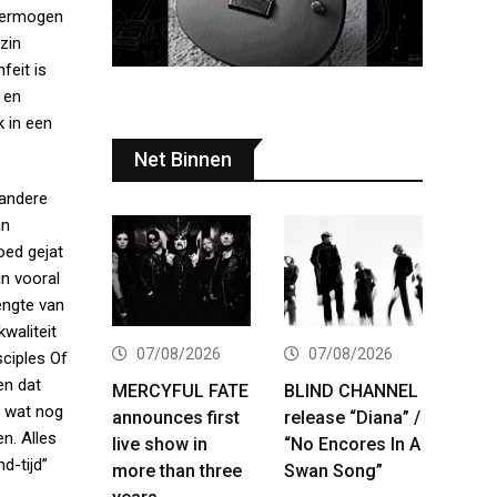
 vermogen
zin
feit is
 en
k in een
Net Binnen
 andere
an
oed gejat
n vooral
engte van
waliteit
07/08/2026
07/08/2026
sciples Of
en dat
MERCYFUL FATE
BLIND CHANNEL
, wat nog
announces first
release “Diana” /
n. Alles
live show in
“No Encores In A
d-tijd”
more than three
Swan Song”