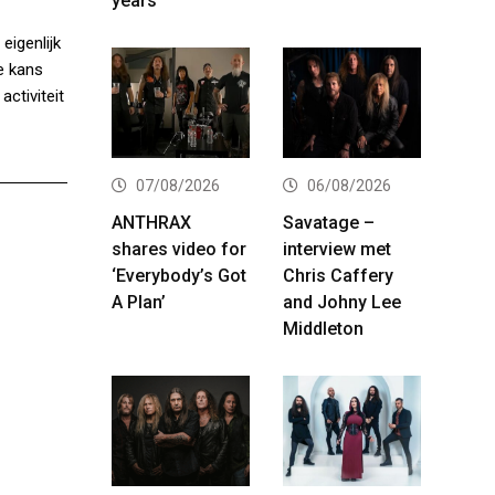
years
eigenlijk
e kans
activiteit
07/08/2026
06/08/2026
ANTHRAX
Savatage –
shares video for
interview met
‘Everybody’s Got
Chris Caffery
A Plan’
and Johny Lee
Middleton