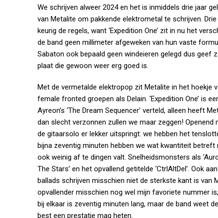
We schrijven alweer 2024 en het is inmiddels drie jaar g
van Metalite om pakkende elektrometal te schrijven. Drie 
keurig de regels, want ‘Expedition One’ zit in nu het vers
de band geen millimeter afgeweken van hun vaste formul
Sabaton ook bepaald geen windeieren gelegd dus geef ze e
plaat die gewoon weer erg goed is.
Met de vermetalde elektropop zit Metalite in het hoekje
female fronted groepen als Delain. ‘Expedition One’ is e
Ayreon’s ‘The Dream Sequencer’ verteld, alleen heeft Met
dan slecht verzonnen zullen we maar zeggen! Openend m
de gitaarsolo er lekker uitspringt: we hebben het tensl
bijna zeventig minuten hebben we wat kwantiteit betreft n
ook weinig af te dingen valt. Snelheidsmonsters als ‘Aur
The Stars’ en het opvallend getitelde ‘CtrlAltDel’. Ook 
ballads schrijven misschien niet de sterkste kant is van 
opvallender misschien nog wel mijn favoriete nummer is,
bij elkaar is zeventig minuten lang, maar de band weet 
best een prestatie mag heten.