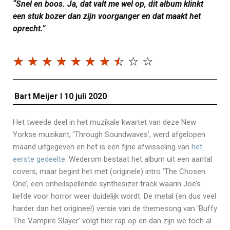
“Snel en boos. Ja, dat valt me wel op, dit album klinkt
een stuk bozer dan zijn voorganger en dat maakt het
oprecht.”
☆
☆
☆
☆
☆
☆
☆
☆
☆
☆
Bart Meijer I 10 juli 2020
Het tweede deel in het muzikale kwartet van deze New
Yorkse muzikant, ‘Through Soundwaves’, werd afgelopen
maand uitgegeven en het is een fijne afwisseling van
het
eerste gedeelte
. Wederom bestaat het album uit een aantal
covers, maar begint het met (originele) intro ‘The Chosen
One’, een onheilspellende synthesizer track waarin Joe’s
liefde voor horror weer duidelijk wordt. De metal (en dus veel
harder dan het origineel) versie van de themesong van ‘Buffy
The Vampire Slayer’ volgt hier rap op en dan zijn we toch al