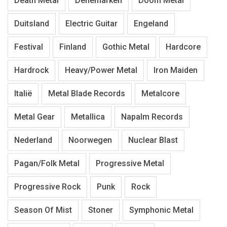
Death Metal
Denemarken
Doom Metal
Duitsland
Electric Guitar
Engeland
Festival
Finland
Gothic Metal
Hardcore
Hardrock
Heavy/Power Metal
Iron Maiden
Italië
Metal Blade Records
Metalcore
Metal Gear
Metallica
Napalm Records
Nederland
Noorwegen
Nuclear Blast
Pagan/Folk Metal
Progressive Metal
Progressive Rock
Punk
Rock
Season Of Mist
Stoner
Symphonic Metal