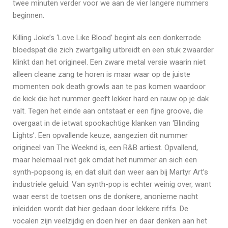
twee minuten verder voor we aan de vier langere nummers
beginnen.
Killing Joke’s ‘Love Like Blood’ begint als een donkerrode
bloedspat die zich zwartgallig uitbreidt en een stuk zwaarder
klinkt dan het origineel. Een zware metal versie waarin niet
alleen cleane zang te horen is maar waar op de juiste
momenten ook death growls aan te pas komen waardoor
de kick die het nummer geeft lekker hard en rauw op je dak
valt. Tegen het einde aan ontstaat er een fijne groove, die
overgaat in de ietwat spookachtige klanken van ‘Blinding
Lights’. Een opvallende keuze, aangezien dit nummer
origineel van The Weeknd is, een R&B artiest. Opvallend,
maar helemaal niet gek omdat het nummer an sich een
synth-popsong is, en dat sluit dan weer aan bij Martyr Art’s
industriele geluid. Van synth-pop is echter weinig over, want
waar eerst de toetsen ons de donkere, anonieme nacht
inleidden wordt dat hier gedaan door lekkere riffs. De
vocalen zijn veelzijdig en doen hier en daar denken aan het