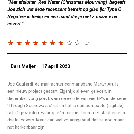
“Met afsluiter ‘Red Water (Christmas Mourning)’ begeeft
Joe zich wat deze recensent betreft op glad ijs: Type O
Negative is heilig en een band die je niet zomaar even
covert.”
☆
☆
☆
☆
☆
☆
☆
☆
☆
☆
Bart Meijer – 17 april 2020
Joe Gagliardi, de man achter eenmansband Martyr Art, is
een nieuw project gestart. Eigenlijk al even geleden, in
december vorig jaar, kwam de eerste van vier EP’s in de serie
‘Through Soundwaves’ uit en het is een compacte (digitale)
schijf geworden, waarop één origineel nummer staat en een
drietal covers. Maar dan wel zo aangepast dat ze nog maar
net herkenbaar zijn.