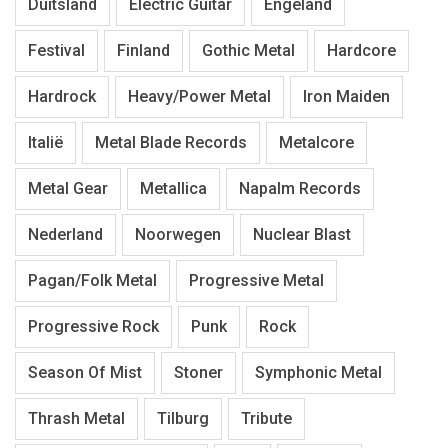
Duitsland
Electric Guitar
Engeland
Festival
Finland
Gothic Metal
Hardcore
Hardrock
Heavy/Power Metal
Iron Maiden
Italië
Metal Blade Records
Metalcore
Metal Gear
Metallica
Napalm Records
Nederland
Noorwegen
Nuclear Blast
Pagan/Folk Metal
Progressive Metal
Progressive Rock
Punk
Rock
Season Of Mist
Stoner
Symphonic Metal
Thrash Metal
Tilburg
Tribute