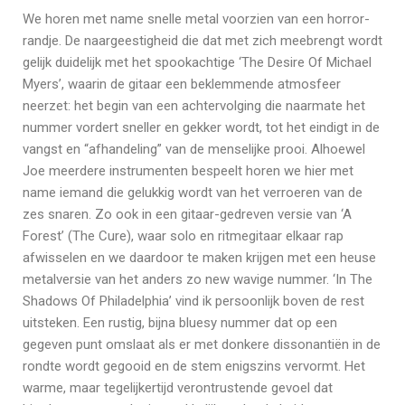
We horen met name snelle metal voorzien van een horror-
randje. De naargeestigheid die dat met zich meebrengt wordt
gelijk duidelijk met het spookachtige ‘The Desire Of Michael
Myers’, waarin de gitaar een beklemmende atmosfeer
neerzet: het begin van een achtervolging die naarmate het
nummer vordert sneller en gekker wordt, tot het eindigt in de
vangst en “afhandeling” van de menselijke prooi. Alhoewel
Joe meerdere instrumenten bespeelt horen we hier met
name iemand die gelukkig wordt van het verroeren van de
zes snaren. Zo ook in een gitaar-gedreven versie van ‘A
Forest’ (The Cure), waar solo en ritmegitaar elkaar rap
afwisselen en we daardoor te maken krijgen met een heuse
metalversie van het anders zo new wavige nummer. ‘In The
Shadows Of Philadelphia’ vind ik persoonlijk boven de rest
uitsteken. Een rustig, bijna bluesy nummer dat op een
gegeven punt omslaat als er met donkere dissonantiën in de
rondte wordt gegooid en de stem enigszins vervormt. Het
warme, maar tegelijkertijd verontrustende gevoel dat