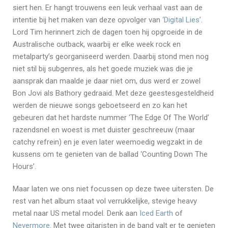
siert hen. Er hangt trouwens een leuk verhaal vast aan de
intentie bij het maken van deze opvolger van
‘Digital Lies’
.
Lord Tim herinnert zich de dagen toen hij opgroeide in de
Australische outback, waarbij er elke week rock en
metalparty’s georganiseerd werden. Daarbij stond men nog
niet stil bij subgenres, als het goede muziek was die je
aansprak dan maalde je daar niet om, dus werd er zowel
Bon Jovi als Bathory gedraaid. Met deze geestesgesteldheid
werden de nieuwe songs geboetseerd en zo kan het
gebeuren dat het hardste nummer ‘The Edge Of The World’
razendsnel en woest is met duister geschreeuw (maar
catchy refrein) en je even later weemoedig wegzakt in de
kussens om te genieten van de ballad ‘Counting Down The
Hours’.
Maar laten we ons niet focussen op deze twee uitersten. De
rest van het album staat vol verrukkelijke, stevige heavy
metal naar US metal model. Denk aan
Iced Earth
of
Nevermore
. Met twee gitaristen in de band valt er te genieten