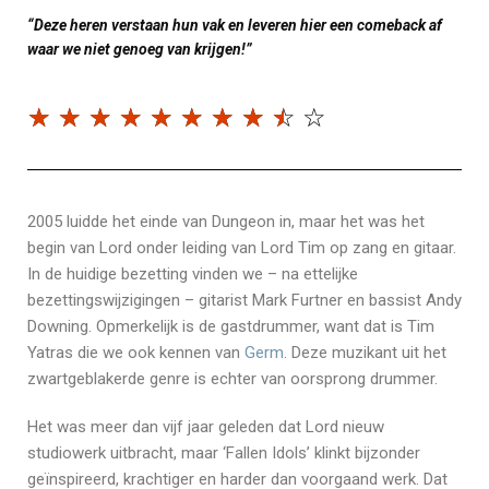
“Deze heren verstaan hun vak en leveren hier een comeback af
waar we niet genoeg van krijgen!”
☆
☆
☆
☆
☆
☆
☆
☆
☆
☆
2005 luidde het einde van Dungeon in, maar het was het
begin van Lord onder leiding van Lord Tim op zang en gitaar.
In de huidige bezetting vinden we – na ettelijke
bezettingswijzigingen – gitarist Mark Furtner en bassist Andy
Downing. Opmerkelijk is de gastdrummer, want dat is Tim
Yatras die we ook kennen van
Germ
. Deze muzikant uit het
zwartgeblakerde genre is echter van oorsprong drummer.
Het was meer dan vijf jaar geleden dat Lord nieuw
studiowerk uitbracht, maar ‘Fallen Idols’ klinkt bijzonder
geïnspireerd, krachtiger en harder dan voorgaand werk. Dat