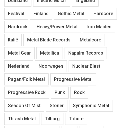
Duitsland
Electric Guitar
Engeland
Festival
Finland
Gothic Metal
Hardcore
Hardrock
Heavy/Power Metal
Iron Maiden
Italië
Metal Blade Records
Metalcore
Metal Gear
Metallica
Napalm Records
Nederland
Noorwegen
Nuclear Blast
Pagan/Folk Metal
Progressive Metal
Progressive Rock
Punk
Rock
Season Of Mist
Stoner
Symphonic Metal
Thrash Metal
Tilburg
Tribute