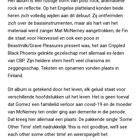
Het album is een rustige vorm van post rock, alternatieve
rock en reflectie. Op het Engelse platteland konden beide
heren zich volledig wijden aan dit debuut. Zij ontfermden
zich over de basisinstrumenten, maar als hart van het
materiaal werd zanger Mat McNerney aangetrokken, de Fin
die staat voor Hexvessel en ook een poos in
Beastmilk/Grave Pleasures present was, het aan Crippled
Black Phoenix gelinkte gezelschap met allemaal ex-leden
van CBP. Zijn heldere stem heeft veel charisma en
zeggingsschap. Teksten en opnamen vonden plaats in
Finland.
Dit album is getekend door het leven, elk geluid staat voor
verschillende hoofdstukken uit het leven. Het is geen toeval
dat Gomez een familielid verloor aan covid-19 en de moeder
van McNerney ten onder ging aan dementie in die periode.
Dat kreeg hier allemaal een plaats. De pakkende single ‘Some
Other Time’ stelt nadrukkelijk ‘this is not goodbye, we’ll see
each other some other time’ en weerspiegelt het