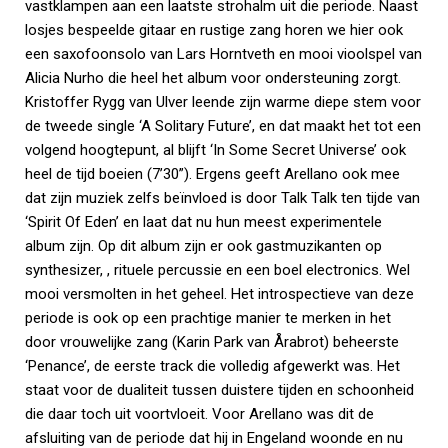
vastklampen aan een laatste strohalm uit die periode. Naast
losjes bespeelde gitaar en rustige zang horen we hier ook
een saxofoonsolo van Lars Horntveth en mooi vioolspel van
Alicia Nurho die heel het album voor ondersteuning zorgt.
Kristoffer Rygg van Ulver leende zijn warme diepe stem voor
de tweede single ‘A Solitary Future’, en dat maakt het tot een
volgend hoogtepunt, al blijft ‘In Some Secret Universe’ ook
heel de tijd boeien (7’30”). Ergens geeft Arellano ook mee
dat zijn muziek zelfs beïnvloed is door Talk Talk ten tijde van
‘Spirit Of Eden’ en laat dat nu hun meest experimentele
album zijn. Op dit album zijn er ook gastmuzikanten op
synthesizer, , rituele percussie en een boel electronics. Wel
mooi versmolten in het geheel. Het introspectieve van deze
periode is ook op een prachtige manier te merken in het
door vrouwelijke zang (Karin Park van Årabrot) beheerste
‘Penance’, de eerste track die volledig afgewerkt was. Het
staat voor de dualiteit tussen duistere tijden en schoonheid
die daar toch uit voortvloeit. Voor Arellano was dit de
afsluiting van de periode dat hij in Engeland woonde en nu