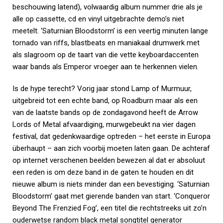
beschouwing latend), volwaardig album nummer drie als je
alle op cassette, cd en vinyl uitgebrachte demo’s niet
meetelt. ‘Saturnian Bloodstorm’ is een veertig minuten lange
tornado van riffs, blastbeats en maniakaal drumwerk met
als slagroom op de taart van die vette keyboardaccenten
waar bands als Emperor vroeger aan te herkennen vielen.
Is de hype terecht? Vorig jaar stond Lamp of Murmuur,
uitgebreid tot een echte band, op Roadburn maar als een
van de laatste bands op de zondagavond heeft de Arrow
Lords of Metal afvaardiging, murwgebeukt na vier dagen
festival, dat gedenkwaardige optreden – het eerste in Europa
überhaupt – aan zich voorbij moeten laten gaan. De achteraf
op internet verschenen beelden bewezen al dat er absoluut
een reden is om deze band in de gaten te houden en dit
nieuwe album is niets minder dan een bevestiging. ‘Saturnian
Bloodstorm’ gaat met gierende banden van start. ‘Conqueror
Beyond The Frenzied Fog’, een titel die rechtstreeks uit zo’n
ouderwetse random black metal songtitel generator