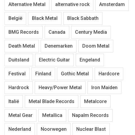
Alternative Metal
alternative rock
Amsterdam
België
Black Metal
Black Sabbath
BMG Records
Canada
Century Media
Death Metal
Denemarken
Doom Metal
Duitsland
Electric Guitar
Engeland
Festival
Finland
Gothic Metal
Hardcore
Hardrock
Heavy/Power Metal
Iron Maiden
Italië
Metal Blade Records
Metalcore
Metal Gear
Metallica
Napalm Records
Nederland
Noorwegen
Nuclear Blast