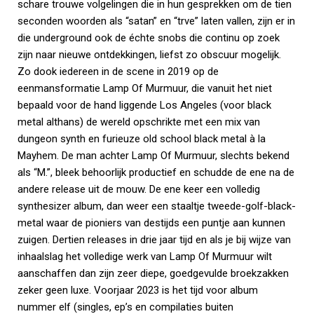
schare trouwe volgelingen die in hun gesprekken om de tien
seconden woorden als “satan” en “trve” laten vallen, zijn er in
die underground ook de échte snobs die continu op zoek
zijn naar nieuwe ontdekkingen, liefst zo obscuur mogelijk.
Zo dook iedereen in de scene in 2019 op de
eenmansformatie Lamp Of Murmuur, die vanuit het niet
bepaald voor de hand liggende Los Angeles (voor black
metal althans) de wereld opschrikte met een mix van
dungeon synth en furieuze old school black metal à la
Mayhem. De man achter Lamp Of Murmuur, slechts bekend
als “M.”, bleek behoorlijk productief en schudde de ene na de
andere release uit de mouw. De ene keer een volledig
synthesizer album, dan weer een staaltje tweede-golf-black-
metal waar de pioniers van destijds een puntje aan kunnen
zuigen. Dertien releases in drie jaar tijd en als je bij wijze van
inhaalslag het volledige werk van Lamp Of Murmuur wilt
aanschaffen dan zijn zeer diepe, goedgevulde broekzakken
zeker geen luxe. Voorjaar 2023 is het tijd voor album
nummer elf (singles, ep’s en compilaties buiten