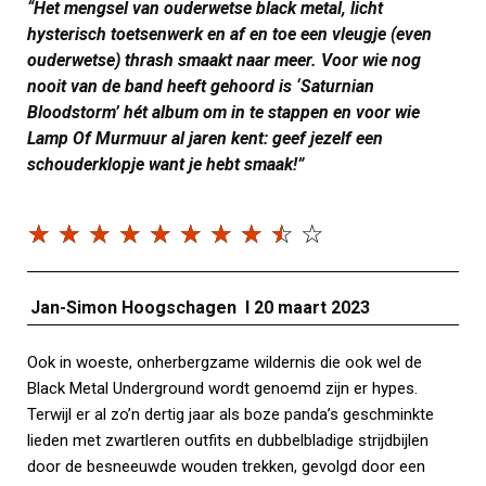
“Het mengsel van ouderwetse black metal, licht
hysterisch toetsenwerk en af en toe een vleugje (even
ouderwetse) thrash smaakt naar meer. Voor wie nog
nooit van de band heeft gehoord is ‘Saturnian
Bloodstorm’ hét album om in te stappen en voor wie
Lamp Of Murmuur al jaren kent: geef jezelf een
schouderklopje want je hebt smaak!”
☆
☆
☆
☆
☆
☆
☆
☆
☆
☆
Jan-Simon Hoogschagen I 20 maart 2023
Ook in woeste, onherbergzame wildernis die ook wel de
Black Metal Underground wordt genoemd zijn er hypes.
Terwijl er al zo’n dertig jaar als boze panda’s geschminkte
lieden met zwartleren outfits en dubbelbladige strijdbijlen
door de besneeuwde wouden trekken, gevolgd door een