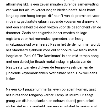
afkomstig lijkt, is een zeven minuten durende samenvatting
van wat het album verder nog te bieden heeft. Alles komt
langs op een hoog tempo: riff na riff van de prominent voor
in de mix geplaatste gitaar, raspende vocalen en drumwerk
met een snelheid die doet vrezen voor de gezondheid van de
drummer. Zoals het enigszins hoort worden de lage
registers voor het merendeel gemeden, een hoog
cirkelzaaggeluid overheerst. Pas in het derde nummer wordt
het standaard sjabloon voor old school rauwe black metal
losgelaten. ‘Seal Of The Dominator’ is een mid-tempo song
met een duidelijke thrash metal inslag. In plaats van de
blastbeats tuimelen dit keer de tempowisselingen en de
jubelende keyboardklanken over elkaar heen. Ook wel eens
lekker.
Na een kort pauzenummertje, even op adem komen, gaat
het in razende rengalop verder. Lamp Of Murmuur zaagt
graag van dik hout planken en schuwt daarbij geen enkel
cliché. Het is zo makkelijk om een kruistabel te maken met