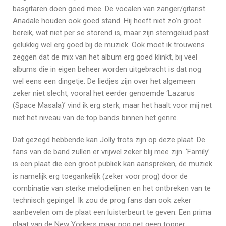
basgitaren doen goed mee. De vocalen van zanger/gitarist
Anadale houden ook goed stand. Hij heeft niet zo’n groot
bereik, wat niet per se storend is, maar zijn stemgeluid past
gelukkig wel erg goed bij de muziek. Ook moet ik trouwens
zeggen dat de mix van het album erg goed klinkt, bij veel
albums die in eigen beheer worden uitgebracht is dat nog
wel eens een dingetje. De liedjes zijn over het algemeen
zeker niet slecht, vooral het eerder genoemde ‘Lazarus
(Space Masala)’ vind ik erg sterk, maar het haalt voor mij net
niet het niveau van de top bands binnen het genre.
Dat gezegd hebbende kan Jolly trots zijn op deze plaat. De
fans van de band zullen er vrijwel zeker blij mee zijn. ‘Family’
is een plaat die een groot publiek kan aanspreken, de muziek
is namelijk erg toegankelijk (zeker voor prog) door de
combinatie van sterke melodielijnen en het ontbreken van te
technisch gepingel. Ik zou de prog fans dan ook zeker
aanbevelen om de plaat een luisterbeurt te geven. Een prima
plaat van de New Yorkers maar nog net geen topper.