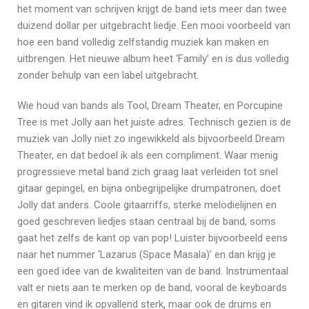
het moment van schrijven krijgt de band iets meer dan twee
duizend dollar per uitgebracht liedje. Een mooi voorbeeld van
hoe een band volledig zelfstandig muziek kan maken en
uitbrengen. Het nieuwe album heet ‘Family’ en is dus volledig
zonder behulp van een label uitgebracht.
Wie houd van bands als Tool, Dream Theater, en Porcupine
Tree is met Jolly aan het juiste adres. Technisch gezien is de
muziek van Jolly niet zo ingewikkeld als bijvoorbeeld Dream
Theater, en dat bedoel ik als een compliment. Waar menig
progressieve metal band zich graag laat verleiden tot snel
gitaar gepingel, en bijna onbegrijpelijke drumpatronen, doet
Jolly dat anders. Coole gitaarriffs, sterke melodielijnen en
goed geschreven liedjes staan centraal bij de band, soms
gaat het zelfs de kant op van pop! Luister bijvoorbeeld eens
naar het nummer ‘Lazarus (Space Masala)’ en dan krijg je
een goed idee van de kwaliteiten van de band. Instrumentaal
valt er niets aan te merken op de band, vooral de keyboards
en gitaren vind ik opvallend sterk, maar ook de drums en