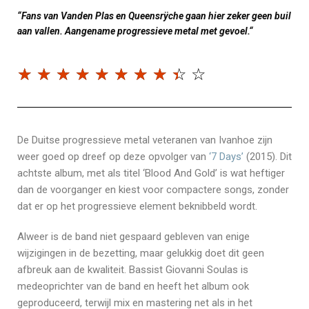
“Fans van Vanden Plas en Queensrÿche gaan hier zeker geen buil
aan vallen. Aangename progressieve metal met gevoel.“
☆
☆
☆
☆
☆
☆
☆
☆
☆
☆
De Duitse progressieve metal veteranen van Ivanhoe zijn
weer goed op dreef op deze opvolger van
‘7 Days’
(2015). Dit
achtste album, met als titel ‘Blood And Gold’ is wat heftiger
dan de voorganger en kiest voor compactere songs, zonder
dat er op het progressieve element beknibbeld wordt.
Alweer is de band niet gespaard gebleven van enige
wijzigingen in de bezetting, maar gelukkig doet dit geen
afbreuk aan de kwaliteit. Bassist Giovanni Soulas is
medeoprichter van de band en heeft het album ook
geproduceerd, terwijl mix en mastering net als in het