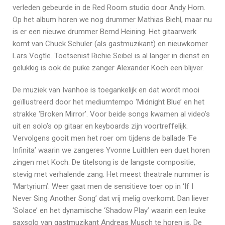
verleden gebeurde in de Red Room studio door Andy Horn.
Op het album horen we nog drummer Mathias Biehl, maar nu
is er een nieuwe drummer Bernd Heining. Het gitaarwerk
komt van Chuck Schuler (als gastmuzikant) en nieuwkomer
Lars Vögtle. Toetsenist Richie Seibel is al langer in dienst en
gelukkig is ook de puike zanger Alexander Koch een blijver.
De muziek van Ivanhoe is toegankelijk en dat wordt mooi
geïllustreerd door het mediumtempo ‘Midnight Blue’ en het
strakke ‘Broken Mirror’. Voor beide songs kwamen al video’s
uit en solo’s op gitaar en keyboards zijn voortreffelijk.
Vervolgens gooit men het roer om tijdens de ballade ‘Fe
Infinita’ waarin we zangeres Yvonne Luithlen een duet horen
zingen met Koch. De titelsong is de langste compositie,
stevig met verhalende zang. Het meest theatrale nummer is
‘Martyrium’. Weer gaat men de sensitieve toer op in ‘If I
Never Sing Another Song’ dat vrij melig overkomt. Dan liever
‘Solace’ en het dynamische ‘Shadow Play’ waarin een leuke
saxsolo van gastmuzikant Andreas Musch te horen is. De