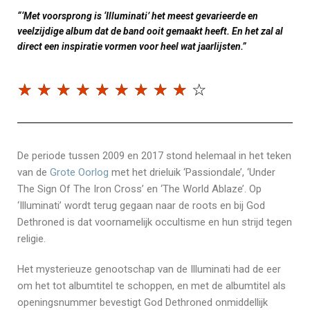
“‘Met voorsprong is ‘Illuminati’ het meest gevarieerde en
veelzijdige album dat de band ooit gemaakt heeft. En het zal al
direct een inspiratie vormen voor heel wat jaarlijsten.”
☆
☆
☆
☆
☆
☆
☆
☆
☆
☆
De periode tussen 2009 en 2017 stond helemaal in het teken
van de
Grote Oorlog
met het drieluik ‘Passiondale’, ‘Under
The Sign Of The Iron Cross’ en ‘The World Ablaze’. Op
‘Illuminati’ wordt terug gegaan naar de roots en bij God
Dethroned is dat voornamelijk occultisme en hun strijd tegen
religie.
Het mysterieuze genootschap van de Illuminati had de eer
om het tot albumtitel te schoppen, en met de albumtitel als
openingsnummer bevestigt God Dethroned onmiddellijk