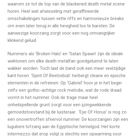
waarom ze tot de top van de blackened death metal scene
horen. Heel wat afwisseling met geraffineerde
omschakelingen tussen vette riffs en harmonieuze breaks
om even later terug in alle hevigheid los te barsten. De
aanwezige koorzang zorgt voor een nog omvangrijker
klinkend geluid.
Nummers als ‘Broken Halo’ en ‘Satan Spawn’ zijn de ideale
wektonen om elke death metalfan goedgeluimd te laten
wakker worden. Toch laat de band ook een meer veelzijdige
kant horen. ‘Spirit Of Beelzebub’ herbergt cleane en epische
elementen in de refreinen. Op ‘Gabriel’ hoor je in het begin
zelfs een gothic-achtige rock melodie, wat de rode draad
vormt in het nummer. Ook de trage maar heel
onheilspellende grunt zorgt voor een ijzingwekkende
gemoedstoestand bij de luisteraar. ‘Eye Of Horus’ is nog zo
een onovertroffen sfeervol nummer. De koorzangen zijn een
lugubere lofzang aan de Egyptische hemelgod. Het korte
intermezzo dat erop volgt is slechts een opwarming voor