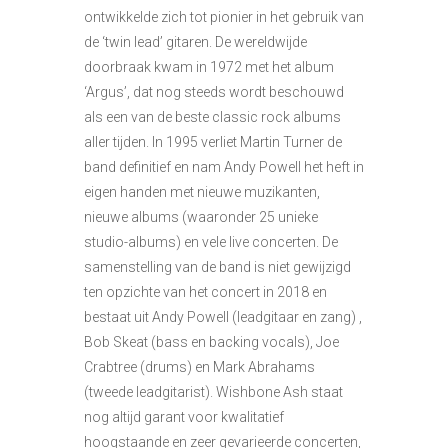
ontwikkelde zich tot pionier in het gebruik van
de ‘twin lead’ gitaren. De wereldwijde
doorbraak kwam in 1972 met het album
‘Argus’, dat nog steeds wordt beschouwd
als een van de beste classic rock albums
aller tijden. In 1995 verliet Martin Turner de
band definitief en nam Andy Powell het heft in
eigen handen met nieuwe muzikanten,
nieuwe albums (waaronder 25 unieke
studio-albums) en vele live concerten. De
samenstelling van de band is niet gewijzigd
ten opzichte van het concert in 2018 en
bestaat uit Andy Powell (leadgitaar en zang) ,
Bob Skeat (bass en backing vocals), Joe
Crabtree (drums) en Mark Abrahams
(tweede leadgitarist). Wishbone Ash staat
nog altijd garant voor kwalitatief
hoogstaande en zeer gevarieerde concerten,