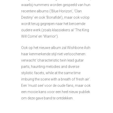
waarbij nummers worden gespeeld van hun
recentere albums (‘Blue Horizon’, ‘Clan
Destiny’ en ook ‘Bonafide’), maar ook volop
wordt terug gegrepen naar het beroemde
oudere werk (zoals klassiekers al ‘The King
Will Come’ en ‘Warrior’).
Ook op het nieuwe album zal Wishbone Ash
haar kenmerkende stijl niet verloochenen:
verwacht ‘characteristic twin lead guitar
parts, haunting melodies and diverse
stylistic facets, while at the same time
imbuing the scene with a breath of fresh air’.
Een ‘must see’ voor de oude fans, maar ook
een mooie kans voor een heel nieuw publiek
om deze gave band te ontdekken.