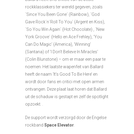
rockklassiekers ter wereld gegeven, zoals
´Since You Been Gone´ (Rainbow), ´God
Gave Rock´n´Roll To You´ (Argent en Kiss),
´So You Win Again´ (Hot Chocolate) , ´New
York Groove´ (Hello en Ace Frehley), ‘You
Can Do Magic’ (America), ‘Winning’
(Santana) of ‘I Don’t Believe In Miracles’
(Colin Blunstone) – om er maar een paar te
noemen. Het laatste wapenfeit van Ballard
heeft de naam ‘It’s Good To Be Here’ en
wordt door fans en critici met open armen
ontvangen. Deze plaat laat horen dat Ballard
uit de schaduw is gestapt en zelf de spotlight
opzoekt. .
De support wordt verzorgd door de Engelse
rockband
Space Elevator
.