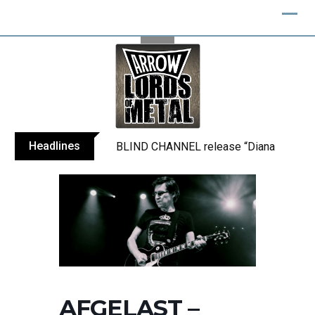
Skip
to
content
Headlines
BLIND CHANNEL release “Diana” / “No E
AFGELAST –