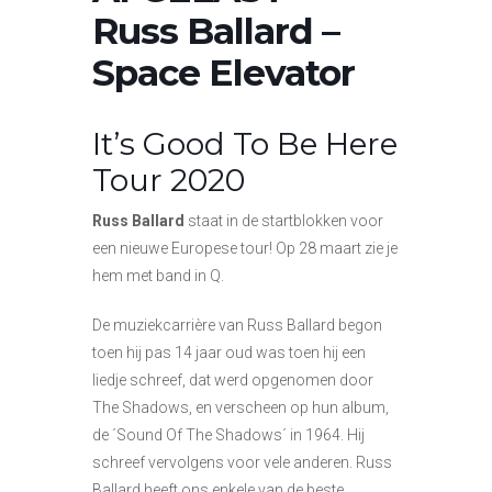
Russ Ballard –
Space Elevator
It’s Good To Be Here
Tour 2020
Russ Ballard
staat in de startblokken voor
een nieuwe Europese tour! Op 28 maart zie je
hem met band in Q.
De muziekcarrière van Russ Ballard begon
toen hij pas 14 jaar oud was toen hij een
liedje schreef, dat werd opgenomen door
The Shadows, en verscheen op hun album,
de ´Sound Of The Shadows´ in 1964. Hij
schreef vervolgens voor vele anderen. Russ
Ballard heeft ons enkele van de beste