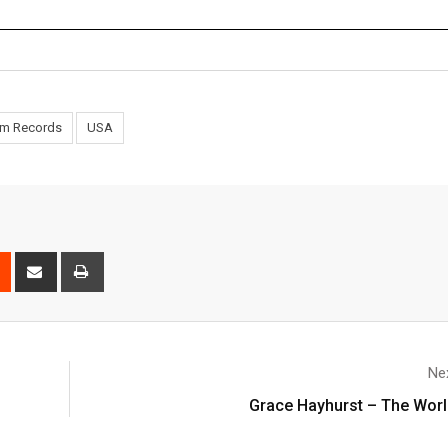
em Records
USA
Nex
Grace Hayhurst – The Worl