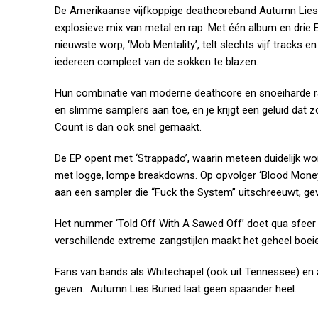
De Amerikaanse vijfkoppige deathcoreband Autumn Lies B
explosieve mix van metal en rap. Met één album en dri
nieuwste worp, ‘Mob Mentality’, telt slechts vijf tracks 
iedereen compleet van de sokken te blazen.
Hun combinatie van moderne deathcore en snoeiharde ra
en slimme samplers aan toe, en je krijgt een geluid dat z
Count is dan ook snel gemaakt.
De EP opent met ‘Strappado’, waarin meteen duidelijk wor
met logge, lompe breakdowns. Op opvolger ‘Blood Money’ 
aan een sampler die “Fuck the System” uitschreeuwt, gev
Het nummer ‘Told Off With A Sawed Off’ doet qua sfeer 
verschillende extreme zangstijlen maakt het geheel boeie
Fans van bands als Whitechapel (ook uit Tennessee) en
geven. Autumn Lies Buried laat geen spaander heel.