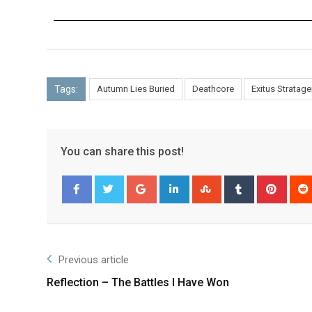
Tags:
Autumn Lies Buried
Deathcore
Exitus Stratag
You can share this post!
Facebook
Twitter
Previous article
Reflection – The Battles I Have Won