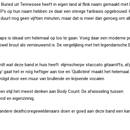
uried uit Tennessee heeft in eigen land al flink naam gemaakt met
e EP’s op hun naam hebben ze daar een stevige fanbasis opgebouwd.
en duurt nog geen vijftien minuten, maar dat is meer dan genoeg om al
ps is ideaal om helemaal op los te gaan. Voeg daar een moderne p
owel bruut als vernieuwend is. De vergelijking met het legendarische
dt wat deze band in huis heeft: vlijmscherpe staccato gitaarriffs, a
gaat het er nóg heftiger aan toe en ‘Quillotine’ maakt het helemaal 
olgd door een muur van brullende en krijsende vocalen.
en stijl het meest denken aan Body Count. De afwisseling tussen
nd en eigenzinnig.
 andere deathcoregeweldenaars doen er goed aan deze band een kan