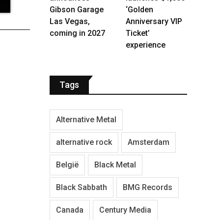
Gibson Garage
‘Golden
Las Vegas,
Anniversary VIP
coming in 2027
Ticket’
experience
Tags
Alternative Metal
alternative rock
Amsterdam
België
Black Metal
Black Sabbath
BMG Records
Canada
Century Media