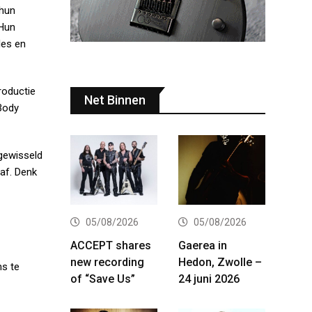
 hun
 Hun
les en
roductie
Net Binnen
 Body
fgewisseld
af. Denk
05/08/2026
05/08/2026
ACCEPT shares
Gaerea in
new recording
Hedon, Zwolle –
s te
of “Save Us”
24 juni 2026