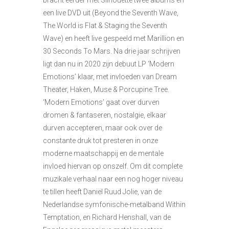
bracht eerder met Silhouette twee albums en
een live DVD uit (Beyond the Seventh Wave,
The World is Flat & Staging the Seventh
Wave) en heeft live gespeeld met Marillion en
30 Seconds To Mars. Na drie jaar schrijven
ligt dan nu in 2020 zijn debuut LP ‘Modern
Emotions’ klaar, met invloeden van Dream
Theater, Haken, Muse & Porcupine Tree.
‘Modern Emotions’ gaat over durven
dromen & fantaseren, nostalgie, elkaar
durven accepteren, maar ook over de
constante druk tot presteren in onze
moderne maatschappij en de mentale
invloed hiervan op onszelf. Om dit complete
muzikale verhaal naar een nog hoger niveau
te tillen heeft Daniël Ruud Jolie, van de
Nederlandse symfonische-metalband Within
Temptation, en Richard Henshall, van de