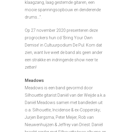
klaagzang, laag gestemde gitaren, een
mooie spanningsopbouw en denderende
drums…”.
Op 27 november 2020 presenteren deze
progrockers hun cd ‘Bring Your Own
Demise’ in Cultuurpodium De Pul. Kom dat
zien, want live weet de band als geen ander
een strakke en indringende show neer te
zetten!
Meadows
Meadows is een band gevormd door
Silhouette gitarist Daniël van der Weijde a.k.a
Daniël Meadows samen met bandleden uit
o.a. Silhouette, Incidense & ex-Coppersky;
Jurjen Bergsma, Peter Meijer, Rob van
Nieuwenhuijzen & Jeffrey van Driest. Daniël