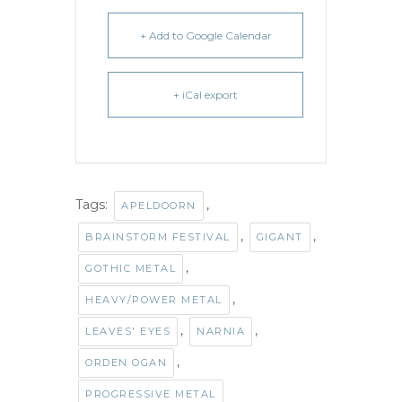
+ Add to Google Calendar
+ iCal export
Tags:
,
APELDOORN
,
,
BRAINSTORM FESTIVAL
GIGANT
,
GOTHIC METAL
,
HEAVY/POWER METAL
,
,
LEAVES' EYES
NARNIA
,
ORDEN OGAN
PROGRESSIVE METAL