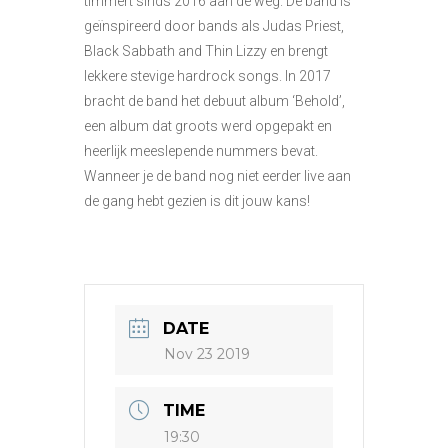
timmert sinds 2016 aan de weg. De band is
geïnspireerd door bands als Judas Priest,
Black Sabbath and Thin Lizzy en brengt
lekkere stevige hardrock songs. In 2017
bracht de band het debuut album ‘Behold’,
een album dat groots werd opgepakt en
heerlijk meeslepende nummers bevat.
Wanneer je de band nog niet eerder live aan
de gang hebt gezien is dit jouw kans!
DATE
Nov 23 2019
TIME
19:30