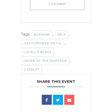
+ iCal export
Tags:
,
,
BURNING
DB'S
,
HEAVY/POWER METAL
,
LOVELL’S BLADE
,
ORDER OF THE EMPEROR
UTRECHT
SHARE THIS EVENT