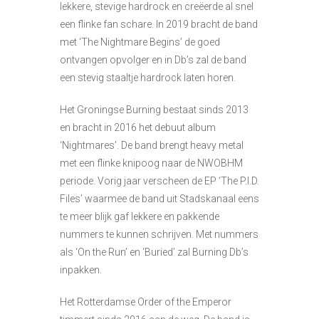
lekkere, stevige hardrock en creëerde al snel
een flinke fan schare. In 2019 bracht de band
met ‘The Nightmare Begins’ de goed
ontvangen opvolger en in Db’s zal de band
een stevig staaltje hardrock laten horen.
Het Groningse Burning bestaat sinds 2013
en bracht in 2016 het debuut album
‘Nightmares’. De band brengt heavy metal
met een flinke knipoog naar de NWOBHM
periode. Vorig jaar verscheen de EP ‘The P.I.D.
Files’ waarmee de band uit Stadskanaal eens
te meer blijk gaf lekkere en pakkende
nummers te kunnen schrijven. Met nummers
als ‘On the Run’ en ‘Buried’ zal Burning Db’s
inpakken.
Het Rotterdamse Order of the Emperor