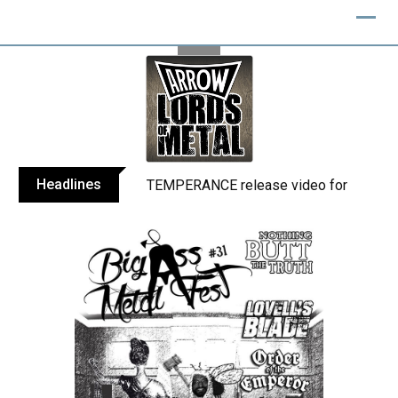
Skip
to
content
Headlines
TEMPERANCE release video for “Death: 