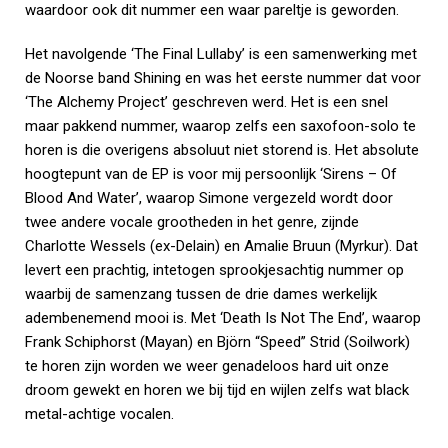
waardoor ook dit nummer een waar pareltje is geworden.
Het navolgende ‘The Final Lullaby’ is een samenwerking met
de Noorse band Shining en was het eerste nummer dat voor
‘The Alchemy Project’ geschreven werd. Het is een snel
maar pakkend nummer, waarop zelfs een saxofoon-solo te
horen is die overigens absoluut niet storend is. Het absolute
hoogtepunt van de EP is voor mij persoonlijk ‘Sirens – Of
Blood And Water’, waarop Simone vergezeld wordt door
twee andere vocale grootheden in het genre, zijnde
Charlotte Wessels (ex-Delain) en Amalie Bruun (Myrkur). Dat
levert een prachtig, intetogen sprookjesachtig nummer op
waarbij de samenzang tussen de drie dames werkelijk
adembenemend mooi is. Met ‘Death Is Not The End’, waarop
Frank Schiphorst (Mayan) en Björn “Speed” Strid (Soilwork)
te horen zijn worden we weer genadeloos hard uit onze
droom gewekt en horen we bij tijd en wijlen zelfs wat black
metal-achtige vocalen.