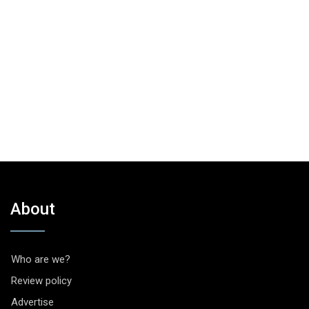
About
Who are we?
Review policy
Advertise