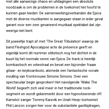
met alle aanwezige chaos en uitdagingen een absolute
noodzaak is om de problemen in de toekomst het hoofd te
kunnen gaan bieden. De samenwerkingsverbanden die Epica
met de diverse muzikanten is aangegaan staan in ieder geval
garant voor een zeer gevarieerd muzikaal spektakel dat zijn
weerga niet kent.
Dit juweeltje trapt af met ‘The Great Tribulation’ waarop de
band Fleshgod Apocalypse acte de présence geeft en
eigenlijk komt dit nummer stilistisch nog het dichtst in de
buurt bij het normale oevre van Epica. De track is heerlijk
bombastisch en orkestraal en bevat een bijzonder fraaie
gitaar- en keyboardsolo, alsmede een fantastische vocale
invulling van frontvrouwe Simone Simons. Over een
spectaculair begin gesproken! Het navolgende ‘Wake The
World’ begeeft zich veel meer in het traditionele rock-
segment en wordt gekenmerkt door een hypnotiserende riff.
Kamelot zanger Tommy Karevik en Uriah Heep-toetsenist
Phil Lanzon zorgen hier voor de substantiële gastbijdragen,