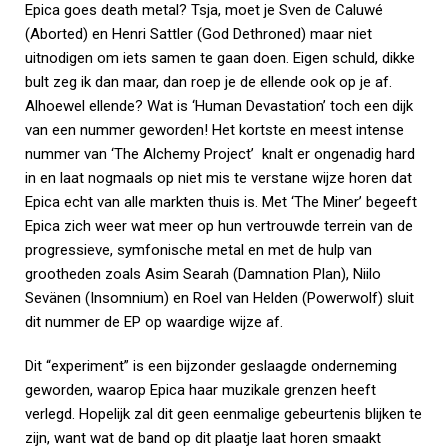
Epica goes death metal? Tsja, moet je Sven de Caluwé
(Aborted) en Henri Sattler (God Dethroned) maar niet
uitnodigen om iets samen te gaan doen. Eigen schuld, dikke
bult zeg ik dan maar, dan roep je de ellende ook op je af.
Alhoewel ellende? Wat is ‘Human Devastation’ toch een dijk
van een nummer geworden! Het kortste en meest intense
nummer van ‘The Alchemy Project’ knalt er ongenadig hard
in en laat nogmaals op niet mis te verstane wijze horen dat
Epica echt van alle markten thuis is. Met ‘The Miner’ begeeft
Epica zich weer wat meer op hun vertrouwde terrein van de
progressieve, symfonische metal en met de hulp van
grootheden zoals Asim Searah (Damnation Plan), Niilo
Sevänen (Insomnium) en Roel van Helden (Powerwolf) sluit
dit nummer de EP op waardige wijze af.
Dit “experiment” is een bijzonder geslaagde onderneming
geworden, waarop Epica haar muzikale grenzen heeft
verlegd. Hopelijk zal dit geen eenmalige gebeurtenis blijken te
zijn, want wat de band op dit plaatje laat horen smaakt