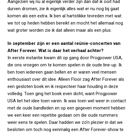
Aangezien wij nu al eigenlijk verder zijn dan dat ik ooit had
durven dromen, zie ik eigenlijk alles wat er nu nog bij gaat
komen als een extra. Ik ben al hartstikke tevreden met wat
we tot op heden hebben bereikt en mocht het allemaal nog
wat groter worden zie ik dat alleen maar als een plus.
In september zijn er een aantal reünie-concerten van
After Forever. Wat is daar het verhaal achter?
In eerste instantie kwam dit op gang door Progpower USA,
die ons vroegen om te komen spelen in de oude line-up. Ik
ben toen iedereen gaan bellen en er waren veel mensen
enthousiast over dit idee. Alleen Floor zag After Forever als
een gesloten boek en ik respecteer haar houding in deze
volledig. Toen ging het boek even dicht, want Progpower
USA liet het idee toen varen. Ik was toen wel weer in contact
met de oude bandleden en op een gegeven moment hebben
we een keer een repetitie gedaan om die oude nummers
weer eens te spelen. Daar hadden we zo’n plezier in dat we
besloten om toch nog eenmalig een After Forever-show te