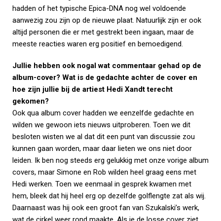
hadden of het typische Epica-DNA nog wel voldoende
aanwezig zou zijn op de nieuwe plaat. Natuurlijk zijn er ook
altijd personen die er met gestrekt been ingaan, maar de
meeste reacties waren erg positief en bemoedigend.
Jullie hebben ook nogal wat commentaar gehad op de
album-cover? Wat is de gedachte achter de cover en
hoe zijn jullie bij de artiest Hedi Xandt terecht
gekomen?
Ook qua album cover hadden we eenzelfde gedachte en
wilden we gewoon iets nieuws uitproberen. Toen we dit
besloten wisten we al dat dit een punt van discussie zou
kunnen gaan worden, maar daar lieten we ons niet door
leiden. Ik ben nog steeds erg gelukkig met onze vorige album
covers, maar Simone en Rob wilden heel graag eens met
Hedi werken. Toen we eenmaal in gesprek kwamen met
hem, bleek dat hij heel erg op dezelfde golflengte zat als wij.
Daarnaast was hij ook een groot fan van Szukalski’s werk,
wat de cirkel weer rond maakte. Als je de losse cover ziet