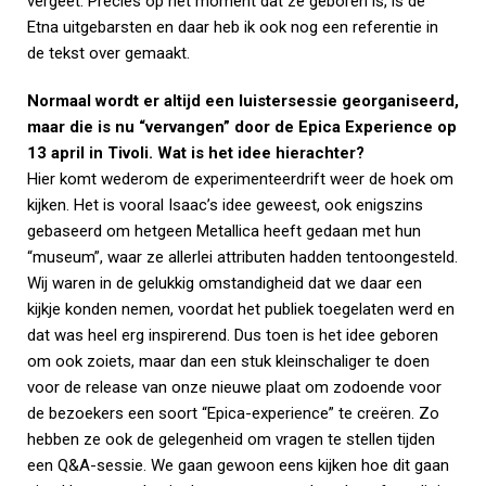
vergeet. Precies op het moment dat ze geboren is, is de
Etna uitgebarsten en daar heb ik ook nog een referentie in
de tekst over gemaakt.
Normaal wordt er altijd een luistersessie georganiseerd,
maar die is nu “vervangen” door de Epica Experience op
13 april in Tivoli. Wat is het idee hierachter?
Hier komt wederom de experimenteerdrift weer de hoek om
kijken. Het is vooral Isaac’s idee geweest, ook enigszins
gebaseerd om hetgeen Metallica heeft gedaan met hun
“museum”, waar ze allerlei attributen hadden tentoongesteld.
Wij waren in de gelukkig omstandigheid dat we daar een
kijkje konden nemen, voordat het publiek toegelaten werd en
dat was heel erg inspirerend. Dus toen is het idee geboren
om ook zoiets, maar dan een stuk kleinschaliger te doen
voor de release van onze nieuwe plaat om zodoende voor
de bezoekers een soort “Epica-experience” te creëren. Zo
hebben ze ook de gelegenheid om vragen te stellen tijden
een Q&A-sessie. We gaan gewoon eens kijken hoe dit gaan