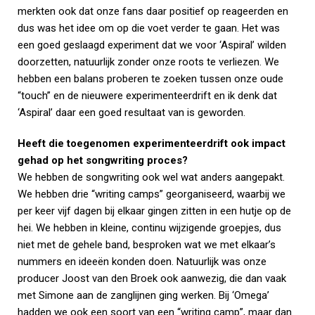
merkten ook dat onze fans daar positief op reageerden en
dus was het idee om op die voet verder te gaan. Het was
een goed geslaagd experiment dat we voor ‘Aspiral’ wilden
doorzetten, natuurlijk zonder onze roots te verliezen. We
hebben een balans proberen te zoeken tussen onze oude
“touch” en de nieuwere experimenteerdrift en ik denk dat
‘Aspiral’ daar een goed resultaat van is geworden.
Heeft die toegenomen experimenteerdrift ook impact
gehad op het songwriting proces?
We hebben de songwriting ook wel wat anders aangepakt.
We hebben drie “writing camps” georganiseerd, waarbij we
per keer vijf dagen bij elkaar gingen zitten in een hutje op de
hei. We hebben in kleine, continu wijzigende groepjes, dus
niet met de gehele band, besproken wat we met elkaar’s
nummers en ideeën konden doen. Natuurlijk was onze
producer Joost van den Broek ook aanwezig, die dan vaak
met Simone aan de zanglijnen ging werken. Bij ‘Omega’
hadden we ook een soort van een “writing camp”, maar dan