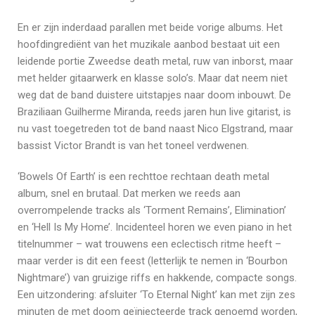
En er zijn inderdaad parallen met beide vorige albums. Het
hoofdingrediënt van het muzikale aanbod bestaat uit een
leidende portie Zweedse death metal, ruw van inborst, maar
met helder gitaarwerk en klasse solo’s. Maar dat neem niet
weg dat de band duistere uitstapjes naar doom inbouwt. De
Braziliaan Guilherme Miranda, reeds jaren hun live gitarist, is
nu vast toegetreden tot de band naast Nico Elgstrand, maar
bassist Victor Brandt is van het toneel verdwenen.
‘Bowels Of Earth’ is een rechttoe rechtaan death metal
album, snel en brutaal. Dat merken we reeds aan
overrompelende tracks als ‘Torment Remains’, Elimination’
en ‘Hell Is My Home’. Incidenteel horen we even piano in het
titelnummer – wat trouwens een eclectisch ritme heeft –
maar verder is dit een feest (letterlijk te nemen in ‘Bourbon
Nightmare’) van gruizige riffs en hakkende, compacte songs.
Een uitzondering: afsluiter ‘To Eternal Night’ kan met zijn zes
minuten de met doom geïnjecteerde track genoemd worden,