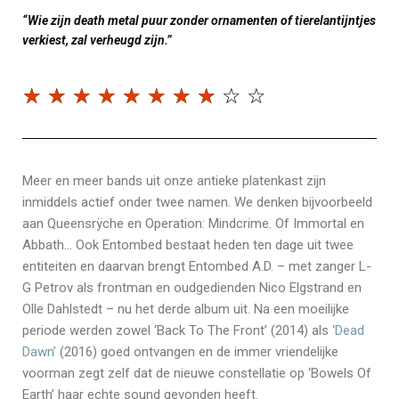
“Wie zijn death metal puur zonder ornamenten of tierelantijntjes
verkiest, zal verheugd zijn.”
☆
☆
☆
☆
☆
☆
☆
☆
☆
☆
Meer en meer bands uit onze antieke platenkast zijn
inmiddels actief onder twee namen. We denken bijvoorbeeld
aan Queensrÿche en Operation: Mindcrime. Of Immortal en
Abbath… Ook Entombed bestaat heden ten dage uit twee
entiteiten en daarvan brengt Entombed A.D. – met zanger L-
G Petrov als frontman en oudgedienden Nico Elgstrand en
Olle Dahlstedt – nu het derde album uit. Na een moeilijke
periode werden zowel ‘Back To The Front’ (2014) als
‘Dead
Dawn’
(2016) goed ontvangen en de immer vriendelijke
voorman zegt zelf dat de nieuwe constellatie op ‘Bowels Of
Earth’ haar echte sound gevonden heeft.