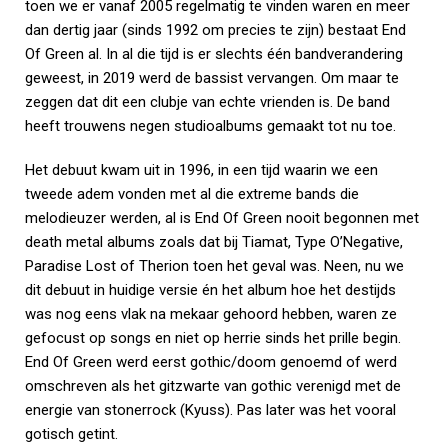
toen we er vanaf 2005 regelmatig te vinden waren en meer
dan dertig jaar (sinds 1992 om precies te zijn) bestaat End
Of Green al. In al die tijd is er slechts één bandverandering
geweest, in 2019 werd de bassist vervangen. Om maar te
zeggen dat dit een clubje van echte vrienden is. De band
heeft trouwens negen studioalbums gemaakt tot nu toe.
Het debuut kwam uit in 1996, in een tijd waarin we een
tweede adem vonden met al die extreme bands die
melodieuzer werden, al is End Of Green nooit begonnen met
death metal albums zoals dat bij Tiamat, Type O’Negative,
Paradise Lost of Therion toen het geval was. Neen, nu we
dit debuut in huidige versie én het album hoe het destijds
was nog eens vlak na mekaar gehoord hebben, waren ze
gefocust op songs en niet op herrie sinds het prille begin.
End Of Green werd eerst gothic/doom genoemd of werd
omschreven als het gitzwarte van gothic verenigd met de
energie van stonerrock (Kyuss). Pas later was het vooral
gotisch getint.