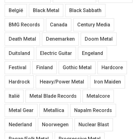
België
Black Metal
Black Sabbath
BMG Records
Canada
Century Media
Death Metal
Denemarken
Doom Metal
Duitsland
Electric Guitar
Engeland
Festival
Finland
Gothic Metal
Hardcore
Hardrock
Heavy/Power Metal
Iron Maiden
Italië
Metal Blade Records
Metalcore
Metal Gear
Metallica
Napalm Records
Nederland
Noorwegen
Nuclear Blast
Pagan/Folk Metal
Progressive Metal