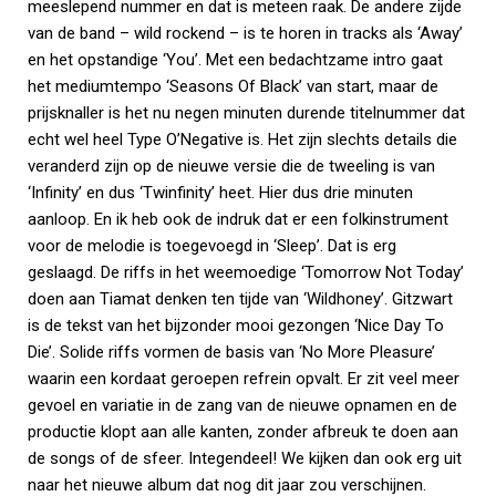
meeslepend nummer en dat is meteen raak. De andere zijde
van de band – wild rockend – is te horen in tracks als ‘Away’
en het opstandige ‘You’. Met een bedachtzame intro gaat
het mediumtempo ‘Seasons Of Black’ van start, maar de
prijsknaller is het nu negen minuten durende titelnummer dat
echt wel heel Type O’Negative is. Het zijn slechts details die
veranderd zijn op de nieuwe versie die de tweeling is van
‘Infinity’ en dus ‘Twinfinity’ heet. Hier dus drie minuten
aanloop. En ik heb ook de indruk dat er een folkinstrument
voor de melodie is toegevoegd in ‘Sleep’. Dat is erg
geslaagd. De riffs in het weemoedige ‘Tomorrow Not Today’
doen aan Tiamat denken ten tijde van ‘Wildhoney’. Gitzwart
is de tekst van het bijzonder mooi gezongen ‘Nice Day To
Die’. Solide riffs vormen de basis van ‘No More Pleasure’
waarin een kordaat geroepen refrein opvalt. Er zit veel meer
gevoel en variatie in de zang van de nieuwe opnamen en de
productie klopt aan alle kanten, zonder afbreuk te doen aan
de songs of de sfeer. Integendeel! We kijken dan ook erg uit
naar het nieuwe album dat nog dit jaar zou verschijnen.