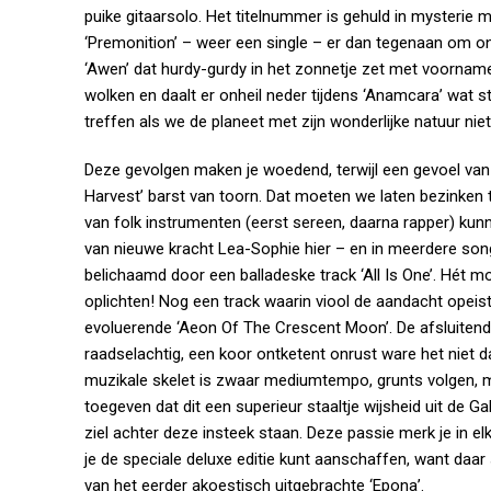
puike gitaarsolo. Het titelnummer is gehuld in mysteri
‘Premonition’ – weer een single – er dan tegenaan om o
‘Awen’ dat hurdy-gurdy in het zonnetje zet met voorname
wolken en daalt er onheil neder tijdens ‘Anamcara’ wat
treffen als we de planeet met zijn wonderlijke natuur niet
Deze gevolgen maken je woedend, terwijl een gevoel van
Harvest’ barst van toorn. Dat moeten we laten bezinke
van folk instrumenten (eerst sereen, daarna rapper) ku
van nieuwe kracht Lea-Sophie hier – en in meerdere songs
belichaamd door een balladeske track ‘All Is One’. Hét 
oplichten! Nog een track waarin viool de aandacht opeis
evoluerende ‘Aeon Of The Crescent Moon’. De afsluitend
raadselachtig, een koor ontketent onrust ware het niet
muzikale skelet is zwaar mediumtempo, grunts volgen, m
toegeven dat dit een superieur staaltje wijsheid uit de 
ziel achter deze insteek staan. Deze passie merk je in el
je de speciale deluxe editie kunt aanschaffen, want daar 
van het eerder akoestisch uitgebrachte ‘Epona’.