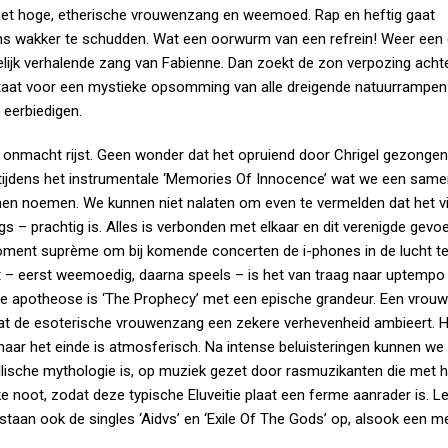
e met hoge, etherische vrouwenzang en weemoed. Rap en heftig gaat
ns wakker te schudden. Wat een oorwurm van een refrein! Weer een 
lijk verhalende zang van Fabienne. Dan zoekt de zon verpozing acht
 staat voor een mystieke opsomming van alle dreigende natuurrampen
 eerbiedigen.
 onmacht rijst. Geen wonder dat het opruiend door Chrigel gezongen
n tijdens het instrumentale ‘Memories Of Innocence’ wat we een sa
nnen noemen. We kunnen niet nalaten om even te vermelden dat het v
 – prachtig is. Alles is verbonden met elkaar en dit verenigde gevo
moment suprème om bij komende concerten de i-phones in de lucht te
t – eerst weemoedig, daarna speels – is het van traag naar uptempo
e apotheose is ‘The Prophecy’ met een epische grandeur. Een vrouw
 dat de esoterische vrouwenzang een zekere verhevenheid ambieert. 
aar het einde is atmosferisch. Na intense beluisteringen kunnen we
Gallische mythologie is, op muziek gezet door rasmuzikanten die met h
ke noot, zodat deze typische Eluveitie plaat een ferme aanrader is. L
staan ook de singles ‘Aidvs’ en ‘Exile Of The Gods’ op, alsook een m