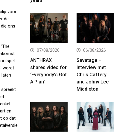
years
clip voor
er de
 die ons
 ‘The
07/08/2026
06/08/2026
menkomst
ANTHRAX
Savatage –
ioolspel
shares video for
interview met
el wordt
‘Everybody’s Got
Chris Caffery
 laten
A Plan’
and Johny Lee
Middleton
 spreekt
Het
 enkel
art en
et op dat
etalversie