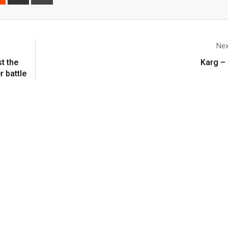
Nex
t the
Karg –
r battle