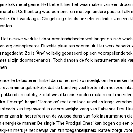
pagan/folk metal genre. Het betreft hier het waarmaken van een droom
h metal uit Gothenburg wou combineren met zijn andere passie: folkm
veitie. Ook vandaag is Chrigel nog steeds bezieler en leider van een kl
kanten.
. Het nieuwe werk liet door omstandigheden wat langer op zich wach
n erg geïnspireerde Eluveitie plaat ten voeten uit. Het werk beperkt z
 nagedacht. Zo is ‘Ànv’ volledig gebaseerd op een voorspellende teks
met al zijn doomscenario’s. Toch dansen de folk instrumenten als v
nen.
 einde te beluisteren. Enkel dan is het niet zo moeilijk om te merken 
s evenmin ongebruikelijk dat de band vrij veel korte intermezzo’s inlas
l pakkend en catchy, zodat we al kennis konden maken met meerdere
o ‘Emerge’, begint ‘Taranoias’ met een loge uitval en lange versche
steeds zijn tegenwicht in de vrouwelijke zang van Fabienne Erni. Ha
menzang in het refrein en de wulpse dans van folk instrumenten die
nergieke manier. De single ‘The Prodigal Ones’ kan bogen op een p
ijken merk je het bewijs van zijn toegankelijkheid. Rafael zorgt voor