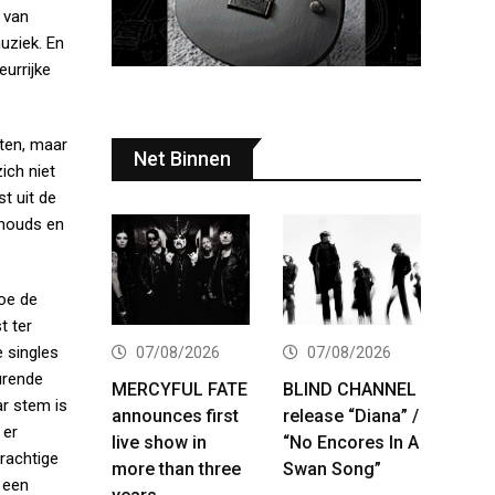
 van
uziek. En
eurrijke
ten, maar
Net Binnen
ich niet
t uit de
anouds en
hoe de
t ter
 singles
07/08/2026
07/08/2026
urende
MERCYFUL FATE
BLIND CHANNEL
ar stem is
announces first
release “Diana” /
 er
live show in
“No Encores In A
rachtige
more than three
Swan Song”
 een