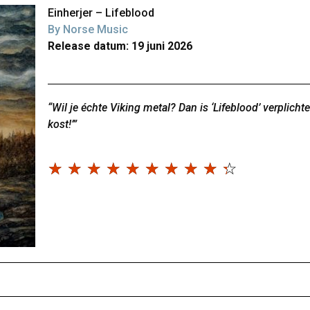
Einherjer – Lifeblood
By Norse Music
Release datum: 19 juni 2026
“Wil je échte Viking metal? Dan is ‘Lifeblood’ verplichte
kost!’”
☆
☆
☆
☆
☆
☆
☆
☆
☆
☆