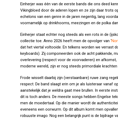
Einherjer was één van de eerste bands die ons deed ken
Vikingbloed door de aderen lopen en ze zijn daar trots
echelons van een genre in de jaren negentig, lang voorda
voornamelijk op drinkhoorns, meezingen en de polka da
Einherjer staat echter nog steeds als een rots in de (ij
collectie toe. Anno 2026 heeft men de opvolger van ‘
Nor
dat het viertal voltooide. En telkens worden we verrast 
keyboards). Zij componeerden ook de acht pakkende, maa
overlevering (respect voor de voorvaderen) en afkomst, z
moderne wereld, zijn er nog steeds primordiale krachte
Frode wisselt daarbij zijn (verstaanbare) ruwe zang reg
respect. De band slaagt erin om je als luisteraar vanaf o
aanstekelijk dat je weldra gaat mee brullen. In eerste in
dit is toch anders. De meeste songs hebben Engelse tekst
men de moedertaal. Op die manier wordt de authenticite
eveneens een oorwurm. Op dit album komt men opvallend d
robuuste imago. Nog een belangrijk punt is de bijdrage v