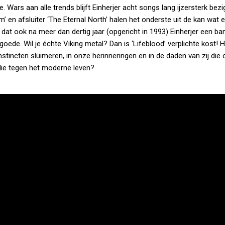
 Wars aan alle trends blijft Einherjer acht songs lang ijzersterk bezi
 en afsluiter ‘The Eternal North’ halen het onderste uit de kan wat 
dat ook na meer dan dertig jaar (opgericht in 1993) Einherjer een b
oede. Wil je échte Viking metal? Dan is ‘Lifeblood’ verplichte kost! 
 instincten sluimeren, in onze herinneringen en in de daden van zij die
edie tegen het moderne leven?