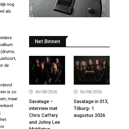
lijk nog
wd als
reidere
Net Binnen
ioalbum
 (drums,
uishoort,
or de
ordevol
ein is zo
06/08/2026
06/08/2026
nken, maar
Savatage –
Savatage in 013,
verkiest
interview met
Tilburg- 1
,
Chris Caffery
augustus 2026
 het
and Johny Lee
oor