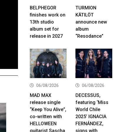
BELPHEGOR
TURMION
finishes work on
KÄTILÖT
13th studio
announce new
album set for
album
release in 2027
“Resodance”
06/08/2026
06/08/2026
MAD MAX
DECESSUS,
release single
featuring ‘Miss
“Keep You Alive”,
World Chile
co-written with
2025’ IGNACIA
HELLOWEEN
FERNÁNDEZ,
guitarist Sascha
signs with