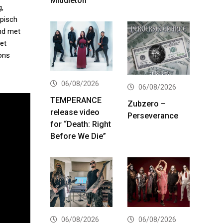
Middleton
g,
episch
and met
Het
 ons
06/08/2026
06/08/2026
TEMPERANCE
Zubzero –
release video
Perseverance
for “Death: Right
Before We Die”
06/08/2026
06/08/2026