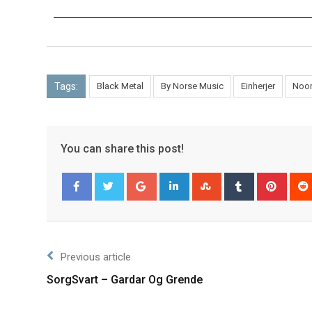
Tags:
Black Metal
By Norse Music
Einherjer
Noo
You can share this post!
Facebook
Twitter
Previous article
SorgSvart – Gardar Og Grende