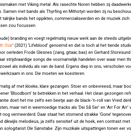
nismaken met Viking metal. Als rasechte Noren hebben zij daadwerke
 op. Samen met bands als Thyrfing en Mithotyn worden zij nu beschou
t talrijke bands het oppikten, commercialiseerden en de muziek zich
nsen zou focussen.
skoude) branding en voegt regelmatig nieuw werk aan de steeds uitgeb
th Star
’ (2021) ‘Lifeblood’ genoemd en dat is toch al het tiende stud
door oerleden Frode Glesnes (zang, gitaar, bas) en Gerhard Storesund
r strijdvaardige songs die voornamelijk handelen over waar men th
owel als individu als van de band. Ergens diep in ons, verscholen vo
n werkzaam in ons. Die moeten we koesteren.
elmatig af met kloeke, klare gezangen. Stoer en onbevreesd, maar bo
pener ‘Bloodborn’ te betrekken in het verhaal. Het clean gezongen refr
stantie doet het me zelfs een beetje aan de black-‘n-roll van Vreid de
en, maar net in weemoedige tracks als ‘Dei Så Ser’ en ‘Arr For Arr’ 
it nog vermeerderd. Daar staat het stomend strakke ‘Gone’ tegenover
ikwijls melodieus, ja zelfs sensitief uit de hoek, een contrast met
an sologitarist Ole Sønstabe. Zijn muzikale uitspattingen tonen eer v