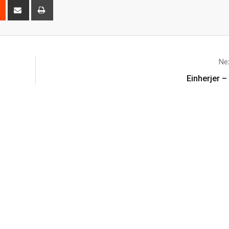
Nex
Einherjer –