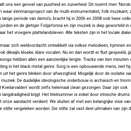
t ons een gevoel van puurheid en zuiverheid. Dit noemt men ‘Norsk
 een waar éénmansproject van de multi-instrumentalist, folk muzikant,
lange periode van demo’s, bracht hij in 2006 en 2008 ook twee volle
jorden en de gletsjer Folgefonna en zijn muziek is diep geworteld in 
ar het vroegere plattelandsleven. Alle teksten zijn in het locale dialec
t, maar zich weldoordacht ontwikkelt via volkse melodieën, hymnen en
dikwijls kloeke, klare vocalen. Nu en dan wordt er fluit gespeeld, gi
e songs hebben allen een aanzienlijke lengte. Tracks van tien minute
iting in het black metal genre. Sorg is een opbouwende mens, niet hij
uit het genre blinken door afwezigheid. Mogelijk door de isolatie v
ze muziek. De duidelijke ideologische onderbouw is archaïsch en triomf
 Kveilarvalden’ wordt zelfs helemaal clean gezongen. Daar zijn ook
n langdradigheid krijgt. Het titelnummer is enkel door etnische drum
 onze aandacht verdient. We sluiten af met een belangrijke visie van 
stilte vergeleken worden. Die stilte zal vast deel uitmaken van zijn d