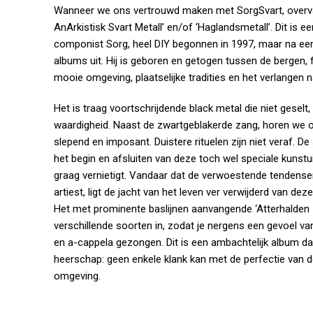
Wanneer we ons vertrouwd maken met SorgSvart, overval
AnArkistisk Svart Metall’ en/of ‘Haglandsmetall’. Dit is
componist Sorg, heel DIY begonnen in 1997, maar na een 
albums uit. Hij is geboren en getogen tussen de bergen, f
mooie omgeving, plaatselijke tradities en het verlangen na
Het is traag voortschrijdende black metal die niet gesel
waardigheid. Naast de zwartgeblakerde zang, horen we ook 
slepend en imposant. Duistere rituelen zijn niet veraf. D
het begin en afsluiten van deze toch wel speciale kunstu
graag vernietigt. Vandaar dat de verwoestende tendensen 
artiest, ligt de jacht van het leven ver verwijderd van de
Het met prominente baslijnen aanvangende ‘Atterhalden I
verschillende soorten in, zodat je nergens een gevoel va
en a-cappela gezongen. Dit is een ambachtelijk album dat
heerschap: geen enkele klank kan met de perfectie van de 
omgeving.