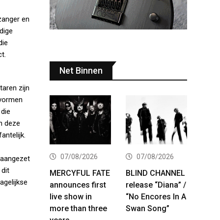
 zanger en
dige
die
t.
Net Binnen
taren zijn
n vormen
 die
an deze
antelijk.
07/08/2026
07/08/2026
s aangezet
dit
MERCYFUL FATE
BLIND CHANNEL
agelijkse
announces first
release “Diana” /
live show in
“No Encores In A
more than three
Swan Song”