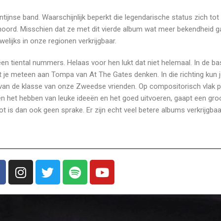
ijnse band. Waarschijnlijk beperkt die legendarische status zich tot
ehoord. Misschien dat ze met dit vierde album wat meer bekendheid 
welijks in onze regionen verkrijgbaar.
een tiental nummers. Helaas voor hen lukt dat niet helemaal. In de bas
t je meteen aan Tompa van At The Gates denken. In die richting kun 
van de klasse van onze Zweedse vrienden. Op compositorisch vlak p
n het hebben van leuke ideeën en het goed uitvoeren, gaapt een groo
t is dan ook geen sprake. Er zijn echt veel betere albums verkrijgbaa