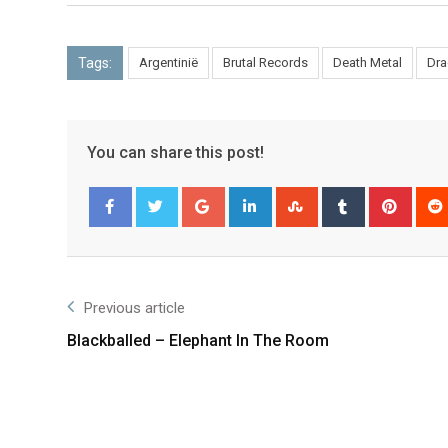
Tags:
Argentinië
Brutal Records
Death Metal
Dra
You can share this post!
Facebook
Twitter
Previous article
Blackballed – Elephant In The Room