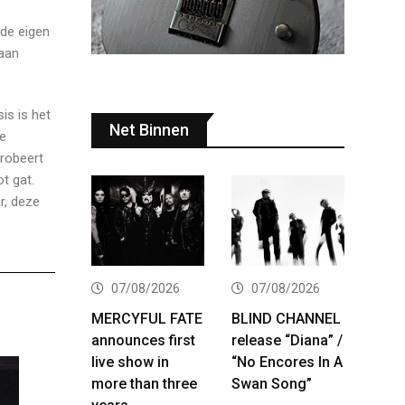
 de eigen
gaan
is is het
Net Binnen
je
robeert
t gat.
r, deze
07/08/2026
07/08/2026
MERCYFUL FATE
BLIND CHANNEL
announces first
release “Diana” /
live show in
“No Encores In A
more than three
Swan Song”