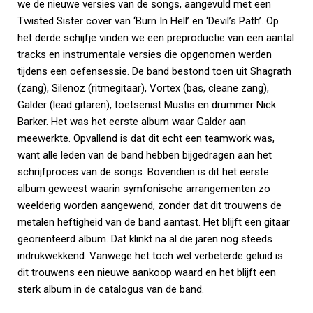
we de nieuwe versies van de songs, aangevuld met een
Twisted Sister cover van ‘Burn In Hell’ en ‘Devil’s Path’. Op
het derde schijfje vinden we een preproductie van een aantal
tracks en instrumentale versies die opgenomen werden
tijdens een oefensessie. De band bestond toen uit Shagrath
(zang), Silenoz (ritmegitaar), Vortex (bas, cleane zang),
Galder (lead gitaren), toetsenist Mustis en drummer Nick
Barker. Het was het eerste album waar Galder aan
meewerkte. Opvallend is dat dit echt een teamwork was,
want alle leden van de band hebben bijgedragen aan het
schrijfproces van de songs. Bovendien is dit het eerste
album geweest waarin symfonische arrangementen zo
weelderig worden aangewend, zonder dat dit trouwens de
metalen heftigheid van de band aantast. Het blijft een gitaar
georiënteerd album. Dat klinkt na al die jaren nog steeds
indrukwekkend. Vanwege het toch wel verbeterde geluid is
dit trouwens een nieuwe aankoop waard en het blijft een
sterk album in de catalogus van de band.