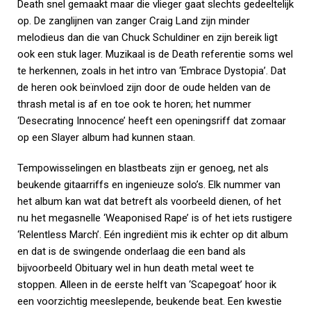
Death snel gemaakt maar die vlieger gaat slechts gedeeltelijk
op. De zanglijnen van zanger Craig Land zijn minder
melodieus dan die van Chuck Schuldiner en zijn bereik ligt
ook een stuk lager. Muzikaal is de Death referentie soms wel
te herkennen, zoals in het intro van ‘Embrace Dystopia’. Dat
de heren ook beïnvloed zijn door de oude helden van de
thrash metal is af en toe ook te horen; het nummer
‘Desecrating Innocence’ heeft een openingsriff dat zomaar
op een Slayer album had kunnen staan.
Tempowisselingen en blastbeats zijn er genoeg, net als
beukende gitaarriffs en ingenieuze solo’s. Elk nummer van
het album kan wat dat betreft als voorbeeld dienen, of het
nu het megasnelle ‘Weaponised Rape’ is of het iets rustigere
‘Relentless March’. Eén ingrediënt mis ik echter op dit album
en dat is de swingende onderlaag die een band als
bijvoorbeeld Obituary wel in hun death metal weet te
stoppen. Alleen in de eerste helft van ‘Scapegoat’ hoor ik
een voorzichtig meeslepende, beukende beat. Een kwestie