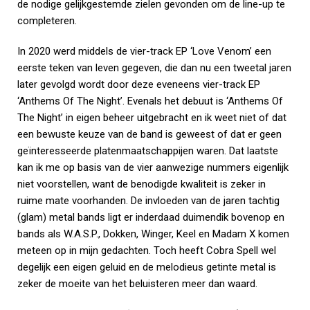
de nodige gelijkgestemde zielen gevonden om de line-up te
completeren.
In 2020 werd middels de vier-track EP ‘Love Venom’ een
eerste teken van leven gegeven, die dan nu een tweetal jaren
later gevolgd wordt door deze eveneens vier-track EP
‘Anthems Of The Night’. Evenals het debuut is ‘Anthems Of
The Night’ in eigen beheer uitgebracht en ik weet niet of dat
een bewuste keuze van de band is geweest of dat er geen
geïnteresseerde platenmaatschappijen waren. Dat laatste
kan ik me op basis van de vier aanwezige nummers eigenlijk
niet voorstellen, want de benodigde kwaliteit is zeker in
ruime mate voorhanden. De invloeden van de jaren tachtig
(glam) metal bands ligt er inderdaad duimendik bovenop en
bands als W.A.S.P., Dokken, Winger, Keel en Madam X komen
meteen op in mijn gedachten. Toch heeft Cobra Spell wel
degelijk een eigen geluid en de melodieus getinte metal is
zeker de moeite van het beluisteren meer dan waard.