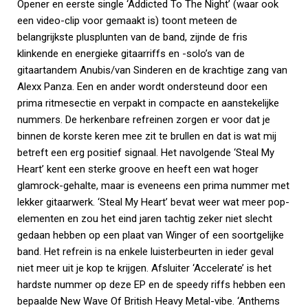
Opener en eerste single ‘Addicted To The Night’ (waar ook
een video-clip voor gemaakt is) toont meteen de
belangrijkste plusplunten van de band, zijnde de fris
klinkende en energieke gitaarriffs en -solo’s van de
gitaartandem Anubis/van Sinderen en de krachtige zang van
Alexx Panza. Een en ander wordt ondersteund door een
prima ritmesectie en verpakt in compacte en aanstekelijke
nummers. De herkenbare refreinen zorgen er voor dat je
binnen de korste keren mee zit te brullen en dat is wat mij
betreft een erg positief signaal. Het navolgende ‘Steal My
Heart’ kent een sterke groove en heeft een wat hoger
glamrock-gehalte, maar is eveneens een prima nummer met
lekker gitaarwerk. ‘Steal My Heart’ bevat weer wat meer pop-
elementen en zou het eind jaren tachtig zeker niet slecht
gedaan hebben op een plaat van Winger of een soortgelijke
band. Het refrein is na enkele luisterbeurten in ieder geval
niet meer uit je kop te krijgen. Afsluiter ‘Accelerate’ is het
hardste nummer op deze EP en de speedy riffs hebben een
bepaalde New Wave Of British Heavy Metal-vibe. ‘Anthems