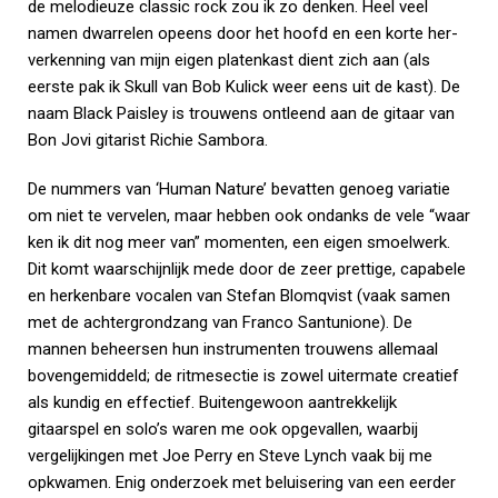
de melodieuze classic rock zou ik zo denken. Heel veel
namen dwarrelen opeens door het hoofd en een korte her-
verkenning van mijn eigen platenkast dient zich aan (als
eerste pak ik Skull van Bob Kulick weer eens uit de kast). De
naam Black Paisley is trouwens ontleend aan de gitaar van
Bon Jovi gitarist Richie Sambora.
De nummers van ‘Human Nature’ bevatten genoeg variatie
om niet te vervelen, maar hebben ook ondanks de vele “waar
ken ik dit nog meer van” momenten, een eigen smoelwerk.
Dit komt waarschijnlijk mede door de zeer prettige, capabele
en herkenbare vocalen van Stefan Blomqvist (vaak samen
met de achtergrondzang van Franco Santunione). De
mannen beheersen hun instrumenten trouwens allemaal
bovengemiddeld; de ritmesectie is zowel uitermate creatief
als kundig en effectief. Buitengewoon aantrekkelijk
gitaarspel en solo’s waren me ook opgevallen, waarbij
vergelijkingen met Joe Perry en Steve Lynch vaak bij me
opkwamen. Enig onderzoek met beluisering van een eerder