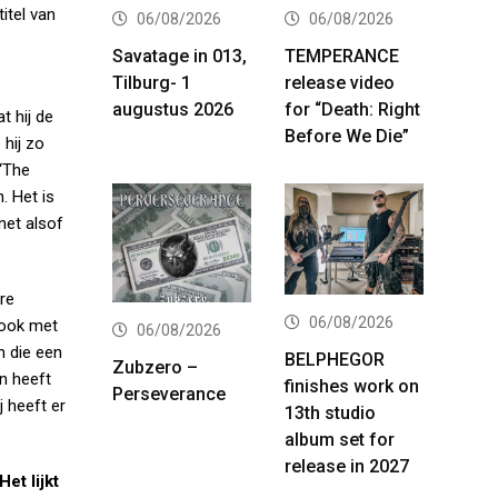
itel van
06/08/2026
06/08/2026
Savatage in 013,
TEMPERANCE
Tilburg- 1
release video
augustus 2026
for “Death: Right
t hij de
Before We Die”
 hij zo
 ‘The
. Het is
net alsof
ere
06/08/2026
 ook met
06/08/2026
n die een
BELPHEGOR
Zubzero –
n heeft
finishes work on
Perseverance
j heeft er
13th studio
album set for
release in 2027
et lijkt