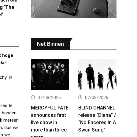
g ‘The
ef
Net Binnen
et hoge
ke’
chy’ in
07/08/2026
07/08/2026
lles te
MERCYFUL FATE
BLIND CHANNEL
p handen
announces first
release “Diana” /
ok meteen
live show in
“No Encores In A
m, dus we
more than three
Swan Song”
en we