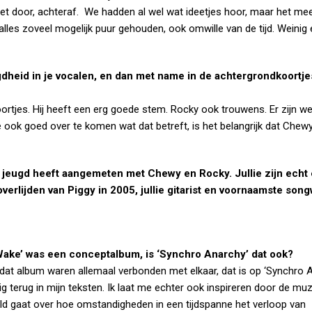
niet door, achteraf. We hadden al wel wat ideetjes hoor, maar het mee
les zoveel mogelijk puur gehouden, ook omwille van de tijd. Weinig 
gdheid in je vocalen, en dan met name in de achtergrondkoortjes
 koortjes. Hij heeft een erg goede stem. Rocky ook trouwens. Er zijn w
 ook goed over te komen wat dat betreft, is het belangrijk dat Chew
e jeugd heeft aangemeten met Chewy en Rocky. Jullie zijn echt
erlijden van Piggy in 2005, jullie gitarist en voornaamste songw
Wake’ was een conceptalbum, is ‘Synchro Anarchy’ dat ook?
dat album waren allemaal verbonden met elkaar, dat is op ‘Synchro 
 terug in mijn teksten. Ik laat me echter ook inspireren door de mu
 gaat over hoe omstandigheden in een tijdspanne het verloop van