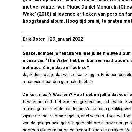
met vervanger van Piggy, Daniel Mongrain (Chew
Wake’ (2018) al lovende kritieken van pers en fa
hoogstaand album. Hoog tijd om bij te praten me
Erik Boter Ι 29 januari 2022
Snake, ik moet je feliciteren met jullie nieuwe album.
niveau van ‘The Wake’ hebben kunnen vasthouden. S
ophoudt. Zie je dat zelf ook zo?
Ja, ik denk dat je dat wel zo kan zeggen. Er is een duide
maar vier maanden gemaakt hebben.
Zo kort maar? Waarom? Hoe hebben jullie dat voor 
Ik weet het niet.. het was een gekkenhuis, echt waar. Ik 
maken gehad met de pandemie. We konden gelukkig wel
zijnde strengere maatregelen, snel werken. Toen we to
van de gelegenheid gebruik gemaakt om nieuwe songs op
hoefden alleen maar op de “record” knop te drukken. V