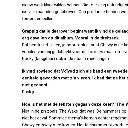
nieuw werk klaar wilden hebben. Die toer ging natuurlijk 
die vier maanden geschreven. Qua productie hebben we al
toeters en bellen.
Grappig dat je daarover begint want ik vind de gelaa
erg opvallen op dit album. Vooral in de titeltrack.
Dat ben ik niet alleen, je hoort ook gitarist Chewy in de
vocalen van mij gedubbeld voor de koortjes maar om live
Rocky (basgitaar) ook in de studio mee zingen.
Ik vind sowieso dat Voïvod zich als band een tweed
eenheid geworden met z’n vieren. Ik had dat na het ov
niet gedacht.
Dank je!
Hoe is het met de teksten gegaan deze keer? ‘The 
Niet in de zin zoals ‘The Wake’ dat was. De nummers op 
niet het geval. Sommige thema’s komen echter regelmatig
Chewy en Away mee komen. Het titelnummer bijvoorbeeld