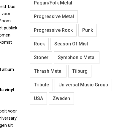
Pagan/Folk Metal
eld. Dus
d voor
Progressive Metal
e Zoom
t publiek
Progressive Rock
Punk
ekomen
oekomst
Rock
Season Of Mist
Stoner
Symphonic Metal
d album.
Thrash Metal
Tilburg
Tribute
Universal Music Group
s vinyl
USA
Zweden
ooit voor
iversary’
gen uit