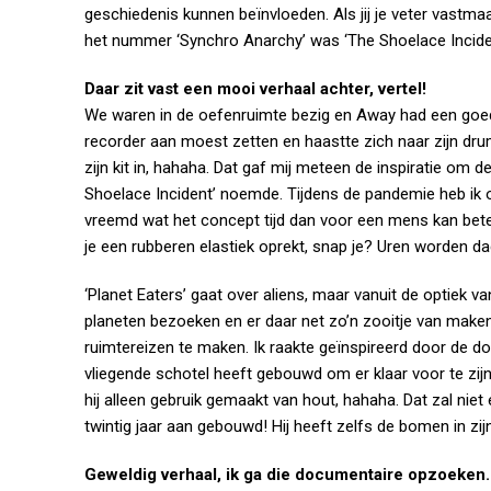
geschiedenis kunnen beïnvloeden. Als jij je veter vastma
het nummer ‘Synchro Anarchy’ was ‘The Shoelace Incide
Daar zit vast een mooi verhaal achter, vertel!
We waren in de oefenruimte bezig en Away had een goed id
recorder aan moest zetten en haastte zich naar zijn drum
zijn kit in, hahaha. Dat gaf mij meteen de inspiratie om de
Shoelace Incident’ noemde. Tijdens de pandemie heb ik oo
vreemd wat het concept tijd dan voor een mens kan betek
je een rubberen elastiek oprekt, snap je? Uren worden 
‘Planet Eaters’ gaat over aliens, maar vanuit de optiek v
planeten bezoeken en er daar net zo’n zooitje van maken 
ruimtereizen te maken. Ik raakte geïnspireerd door de d
vliegende schotel heeft gebouwd om er klaar voor te zi
hij alleen gebruik gemaakt van hout, hahaha. Dat zal niet e
twintig jaar aan gebouwd! Hij heeft zelfs de bomen in zij
Geweldig verhaal, ik ga die documentaire opzoeken. W