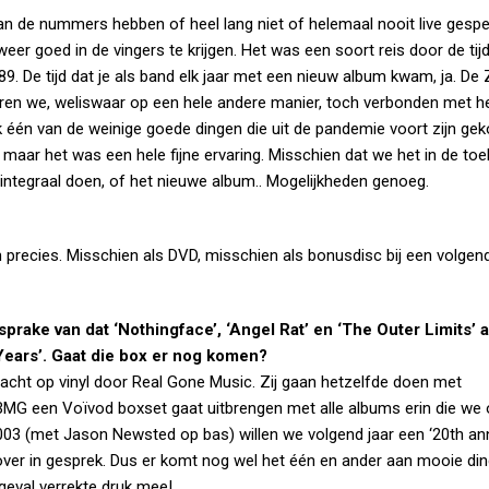
 de nummers hebben of heel lang niet of helemaal nooit live gespe
 weer goed in de vingers te krijgen. Het was een soort reis door de tij
89. De tijd dat je als band elk jaar met een nieuw album kwam, ja. D
en we, weliswaar op een hele andere manier, toch verbonden met he
k één van de weinige goede dingen die uit de pandemie voort zijn g
, maar het was een hele fijne ervaring. Misschien dat we het in de t
integraal doen, of het nieuwe album.. Mogelijkheden genoeg.
rm precies. Misschien als DVD, misschien als bonusdisc bij een volgen
rake van dat ‘Nothingface’, ‘Angel Rat’ en ‘The Outer Limits’ al
ars’. Gaat die box er nog komen?
bracht op vinyl door Real Gone Music. Zij gaan hetzelfde doen met
t BMG een Voïvod boxset gaat uitbrengen met alle albums erin die we 
003 (met Jason Newsted op bas) willen we volgend jaar een ‘20th ann
 over in gesprek. Dus er komt nog wel het één en ander aan mooie din
 geval verrekte druk mee!