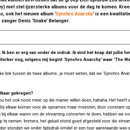
y) met stel ijzersterke albums voor de dag te komen. Kree
ns, ook het nieuwe album ‘
Synchro Anarchy
’ is een kwalitati
t zanger Denis ‘Snake’ Belanger.
 Ik ben er erg van onder de indruk. Ik vind het knap dat jullie h
terker nog, volgens mij begint ‘Synchro Anarchy’ waar ‘The Wa
lijke link tussen de twee albums.. je moet weten, dat we ‘Synchro Anar
elkaar gekregen?
zou het ook nooit meer op die manier willen doen, hahaha. Het heeft a
 bij elkaar komen voor de opnames maar moesten, door constant o
ch bij elkaar waren om de streaming concerten te doen, hebben we o
 te nemen. Immers, het geluid stond goed afgesteld voor die strea
erder stonden we onder tijdsdruk omdat er een toer aanstaande was 