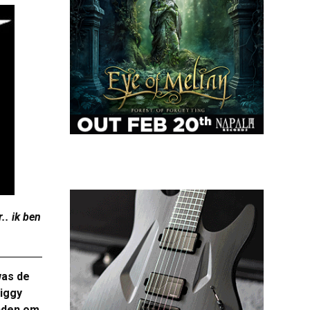
. ik ben
was de
Piggy
inden om