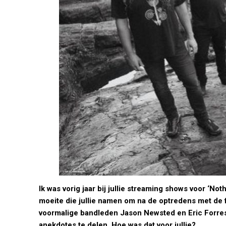
Ik was vorig jaar bij jullie streaming shows voor ‘N
moeite die jullie namen om na de optredens met de f
voormalige bandleden Jason Newsted en Eric Forres
anekdotes te delen. Hoe was dat voor jullie?