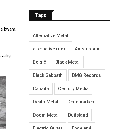
Tags
mee kwam.
Alternative Metal
alternative rock
Amsterdam
vallig
België
Black Metal
Black Sabbath
BMG Records
Canada
Century Media
Death Metal
Denemarken
Doom Metal
Duitsland
Electric Guitar
Engeland