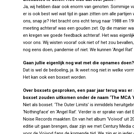
Ja, wij hebben daar ook enorm van genoten. Sommige van
er is ook best wel wat tijd in gaan zitten om alle partijen
ons, snap je? Het bracht ons echt terug naar 1988 en 19
meeting achteraf was een gouden zet. Op die manier war
en kregen we goede feedback achteraf. Het was eigenlij
voor ons. Wij wisten vooraf ook niet of het zou bevallen
nog eens doen, pandemie of niet. We kunnen ‘Angel Rat’ 
Gaan jullie eigenlijk nog wat met die opnames doen?
Dat is wel de bedoeling, ja. Ik weet nog niet in welke vo
Het kan ook een boxset worden.
Over boxsets gesproken, een paar jaar terug was er sp
boxset zouden uitkomen onder de naam ‘The MCA Ye
Niet als boxset. ‘The Outer Limits’ is inmiddels heruitge
‘Nothingface’ en ‘Angel Rat’. Verder is er sprake van da
Noise Records maakten. En van het album ‘Voïvod’ uit 2
editie uit gaan brengen, daar zijn we met Century Media
voor de Voïvod fans de komende tijd. We zijn er in ieder