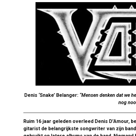
Denis ‘Snake’ Belanger:
“Mensen denken dat we het
nog noo
Ruim 16 jaar geleden overleed Denis D’Amour, b
gitarist de belangrijkste songwriter van zijn ban
gebruikt op latere albums van de band. Niemand