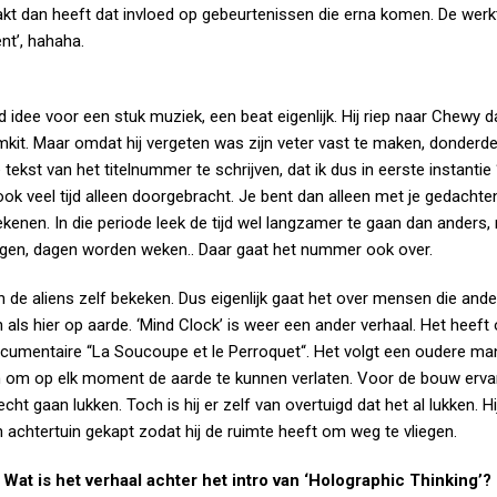
akt dan heeft dat invloed op gebeurtenissen die erna komen. De werkt
nt’, hahaha.
ee voor een stuk muziek, een beat eigenlijk. Hij riep naar Chewy da
kit. Maar omdat hij vergeten was zijn veter vast te maken, donderde
 tekst van het titelnummer te schrijven, dat ik dus in eerste instantie
k veel tijd alleen doorgebracht. Je bent dan alleen met je gedachten
enen. In die periode leek de tijd wel langzamer te gaan dan anders, 
dagen, dagen worden weken.. Daar gaat het nummer ook over.
an de aliens zelf bekeken. Dus eigenlijk gaat het over mensen die and
als hier op aarde. ‘Mind Clock’ is weer een ander verhaal. Het heeft
ocumentaire “La Soucoupe et le Perroquet“. Het volgt een oudere ma
jn om op elk moment de aarde te kunnen verlaten. Voor de bouw erva
cht gaan lukken. Toch is hij er zelf van overtuigd dat het al lukken. Hi
n achtertuin gekapt zodat hij de ruimte heeft om weg te vliegen.
at is het verhaal achter het intro van ‘Holographic Thinking’? H