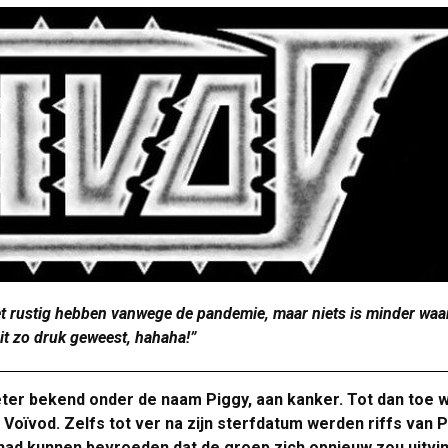
 rustig hebben vanwege de pandemie, maar niets is minder waar.
it zo druk geweest, hahaha!”
eter bekend onder de naam Piggy, aan kanker. Tot dan toe 
d Voïvod. Zelfs tot ver na zijn sterfdatum werden riffs van 
 had kunnen bevroeden dat de groep zich opnieuw zou uitv