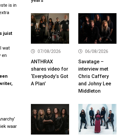
years
ste is in
extra
 juist
el wat
07/08/2026
06/08/2026
y en
ANTHRAX
Savatage –
shares video for
interview met
‘Everybody’s Got
Chris Caffery
 een
A Plan’
and Johny Lee
riter,
Middleton
Anarchy’
ziek waar