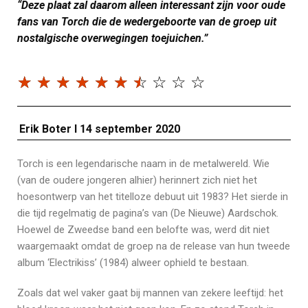
“Deze plaat zal daarom alleen interessant zijn voor oude
fans van Torch die de wedergeboorte van de groep uit
nostalgische overwegingen toejuichen.”
☆
☆
☆
☆
☆
☆
☆
☆
☆
☆
Erik Boter I 14 september 2020
Torch is een legendarische naam in de metalwereld. Wie
(van de oudere jongeren alhier) herinnert zich niet het
hoesontwerp van het titelloze debuut uit 1983? Het sierde in
die tijd regelmatig de pagina’s van (De Nieuwe) Aardschok.
Hoewel de Zweedse band een belofte was, werd dit niet
waargemaakt omdat de groep na de release van hun tweede
album ‘Electrikiss’ (1984) alweer ophield te bestaan.
Zoals dat wel vaker gaat bij mannen van zekere leeftijd: het