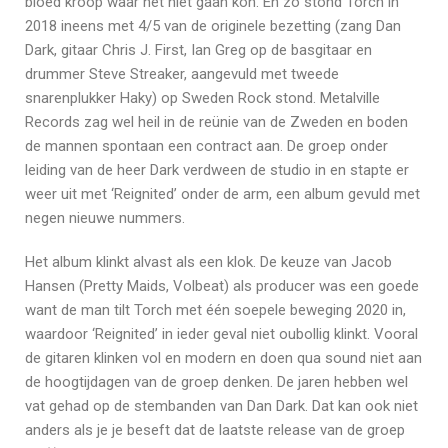
bloed kroop waar het niet gaan kon. En zo stond Torch in
2018 ineens met 4/5 van de originele bezetting (zang Dan
Dark, gitaar Chris J. First, Ian Greg op de basgitaar en
drummer Steve Streaker, aangevuld met tweede
snarenplukker Haky) op Sweden Rock stond. Metalville
Records zag wel heil in de reünie van de Zweden en boden
de mannen spontaan een contract aan. De groep onder
leiding van de heer Dark verdween de studio in en stapte er
weer uit met ‘Reignited’ onder de arm, een album gevuld met
negen nieuwe nummers.
Het album klinkt alvast als een klok. De keuze van Jacob
Hansen (Pretty Maids, Volbeat) als producer was een goede
want de man tilt Torch met één soepele beweging 2020 in,
waardoor ‘Reignited’ in ieder geval niet oubollig klinkt. Vooral
de gitaren klinken vol en modern en doen qua sound niet aan
de hoogtijdagen van de groep denken. De jaren hebben wel
vat gehad op de stembanden van Dan Dark. Dat kan ook niet
anders als je je beseft dat de laatste release van de groep