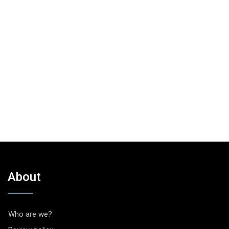
About
Who are we?