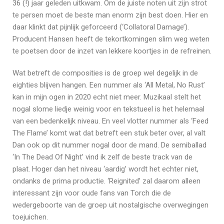
36 (!) jaar geleden uitkwam. Om de juiste noten uit zijn strot
te persen moet de beste man enorm zijn best doen. Hier en
daar klinkt dat pijnlijk geforceerd (‘Collatoral Damage’).
Producent Hansen heeft de tekortkomingen slim weg weten
te poetsen door de inzet van lekkere koortjes in de refreinen.
Wat betreft de composities is de groep wel degelijk in de
eighties blijven hangen. Een nummer als ‘All Metal, No Rust’
kan in mijn ogen in 2020 echt niet meer. Muzikaal stelt het
nogal slome liedje weinig voor en tekstueel is het helemaal
van een bedenkelijk niveau. En veel vlotter nummer als ‘Feed
The Flame’ komt wat dat betreft een stuk beter over, al valt
Dan ook op dit nummer nogal door de mand. De semiballad
‘In The Dead Of Night’ vind ik zelf de beste track van de
plaat. Hoger dan het niveau ‘aardig’ wordt het echter niet,
ondanks de prima productie. ‘Reignited’ zal daarom alleen
interessant zijn voor oude fans van Torch die de
wedergeboorte van de groep uit nostalgische overwegingen
toejuichen.