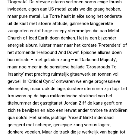
‘Dogmata’. De stevige gitaren vertonen soms enige thrash
invloeden, eigen aan US metal zoals we die graag hebben,
maar pure metal . La Torre haalt in elke song het onderste
uit de kast met stoere attitude, galmende langgerekte
zangnoten en/of hoge creepy stemmetjes die aan Metal
Church of Iced Earth doen denken. Het is een bijzonder
energiek album, luister maar naar het kordate ‘Pretenders’ of
het stomende ‘Hellbound And Down’. Epische allures doen
hun intrede – met geladen zang – in ‘Darkened Majesty’,
maar nog meer in de sensitieve ballade ‘Crossroads To
Insanity’ met prachtig ruimtelijk gitaarwerk en tonnen vol
gevoel. In ‘Critical Cynic’ ontwaren we enige progressieve
elementen, maar ook de lage, duistere stemmen zijn top. Let
trouwens op de bijna militaristische strakheid van het
titelnummer dat gastgitarist Jordan Ziff de kans geeft om
zich te bewijzen en alzo een ietwat ander timbre te ambiëren
qua solo’s. Het snelle, jachtige ‘Vexed’ klinkt inderdaad
geërgerd met scherpe, geniepige zang versus lagere,
donkere vocalen. Maar de track die je werkelijk van begin tot