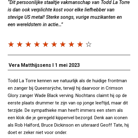
“Dit persoonlijke staaltje vakmanschap van Todd La Torre
is dan ook verplichte kost voor elke liefhebber van
stevige US metal! Sterke songs, vurige muzikanten en
een wereldstem in actie…”
☆
☆
☆
☆
☆
☆
☆
☆
☆
☆
Vera Matthijssens I 1 mei 2023
Todd La Torre kennen we natuurlijk als de huidige frontman
en zanger bij Queensrÿche, terwijl hij daarvoor in Crimson
Glory zanger Wade Black verving. Nochtans claimt hij op de
eerste plaats drummer te zijn van op jonge leeftijd, maar dit
terzijde. De sympathieke man heeft immers een stem als
een klok die je geregeld kippenvel bezorgd. Denk aan iconen
als Rob Halford, Bruce Dickinson en uiteraard Geoff Tate, hij
doet er zeker niet voor onder.