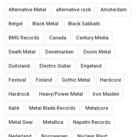
Alternative Metal
alternative rock
Amsterdam
België
Black Metal
Black Sabbath
BMG Records
Canada
Century Media
Death Metal
Denemarken
Doom Metal
Duitsland
Electric Guitar
Engeland
Festival
Finland
Gothic Metal
Hardcore
Hardrock
Heavy/Power Metal
Iron Maiden
Italië
Metal Blade Records
Metalcore
Metal Gear
Metallica
Napalm Records
Nederland
Noorwegen
Nuclear Blast