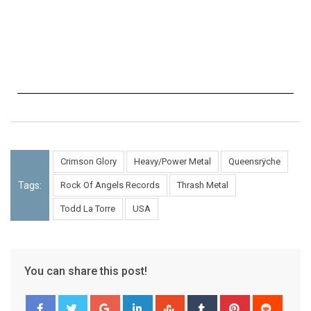
Crimson Glory
Heavy/Power Metal
Queensrÿche
Tags:
Rock Of Angels Records
Thrash Metal
Todd La Torre
USA
You can share this post!