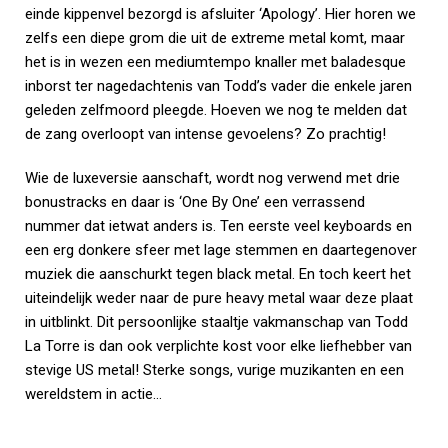
einde kippenvel bezorgd is afsluiter ‘Apology’. Hier horen we
zelfs een diepe grom die uit de extreme metal komt, maar
het is in wezen een mediumtempo knaller met baladesque
inborst ter nagedachtenis van Todd’s vader die enkele jaren
geleden zelfmoord pleegde. Hoeven we nog te melden dat
de zang overloopt van intense gevoelens? Zo prachtig!
Wie de luxeversie aanschaft, wordt nog verwend met drie
bonustracks en daar is ‘One By One’ een verrassend
nummer dat ietwat anders is. Ten eerste veel keyboards en
een erg donkere sfeer met lage stemmen en daartegenover
muziek die aanschurkt tegen black metal. En toch keert het
uiteindelijk weder naar de pure heavy metal waar deze plaat
in uitblinkt. Dit persoonlijke staaltje vakmanschap van Todd
La Torre is dan ook verplichte kost voor elke liefhebber van
stevige US metal! Sterke songs, vurige muzikanten en een
wereldstem in actie…