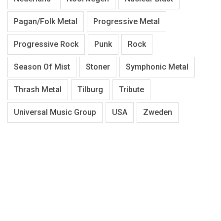
Pagan/Folk Metal
Progressive Metal
Progressive Rock
Punk
Rock
Season Of Mist
Stoner
Symphonic Metal
Thrash Metal
Tilburg
Tribute
Universal Music Group
USA
Zweden