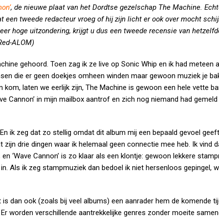
on’
, de nieuwe plaat van het Dordtse gezelschap The Machine. Echt
een tweede redacteur vroeg of hij zijn licht er ook over mocht schi
zeer hoge uitzondering, krijgt u dus een tweede recensie van hetzelf
(Red-ALOM)
chine gehoord. Toen zag ik ze live op Sonic Whip en ik had meteen a
mensen die er geen doekjes omheen winden maar gewoon muziek je ba
n kom, laten we eerlijk zijn, The Machine is gewoon een hele vette 
ave Cannon’ in mijn mailbox aantrof en zich nog niemand had gemel
k.En ik zeg dat zo stellig omdat dit album mij een bepaald gevoel geeft
at zijn drie dingen waar ik helemaal geen connectie mee heb. Ik vind d
en ‘Wave Cannon’ is zo klaar als een klontje: gewoon lekkere stam
in. Als ik zeg stampmuziek dan bedoel ik niet hersenloos gepingel, w
t is dan ook (zoals bij veel albums) een aanrader hem de komende ti
gt. Er worden verschillende aantrekkelijke genres zonder moeite sam