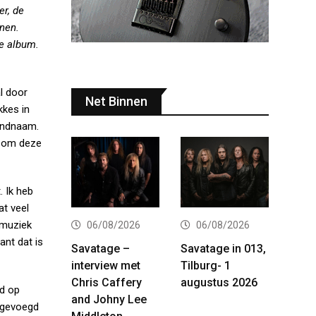
er, de
jnen.
de album.
l door
Net Binnen
kkes in
bandnaam.
d om deze
. Ik heb
at veel
pmuziek
06/08/2026
06/08/2026
ant dat is
Savatage –
Savatage in 013,
interview met
Tilburg- 1
Chris Caffery
augustus 2026
jd op
and Johny Lee
engevoegd