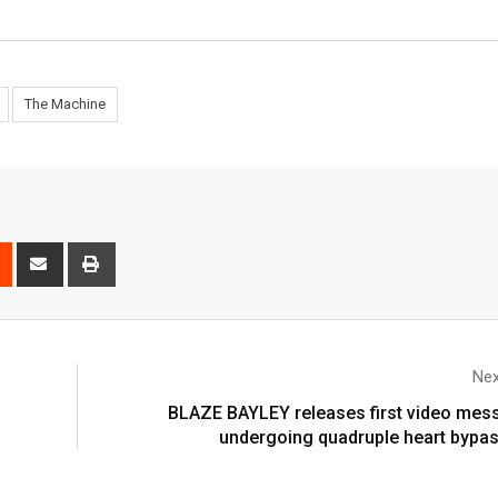
The Machine
Nex
BLAZE BAYLEY releases first video mes
undergoing quadruple heart bypa