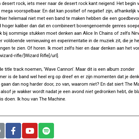
esert rock, iets meer naar de desert rock kant neigend. Het begin 
 mega voorspelbaar. En dat kan positief of negatief zijn, afhankelijk 
 we hier helemaal niet met een band te maken hebben die een goedbev
nd hoger kaliber dan dat en combineert bovengenoemde genres soepe
k bij sommige stukken moet denken aan Alice In Chains of zelfs Nirv
 voldoende vernieuwing en experimentatie in de muziek zit, die je h
ngen te zien. Of horen. Ik moet zelfs hier en daar denken aan het vo
wizard-rifle/]Wizard
Rifle[/url].
e title track noemen, ‘Wave Cannon’. Maar dit is een album zonder
r is de band wel heel erg op dreef en er zijn momenten dat je denkt
Ze gaan dan nog harder door, zo van, waarom niet? En dat siert The M
 is alsof je wakker wordt nadat je een avond
niet
gedronken hebt, de b
ois doen. Ik hou van The Machine.