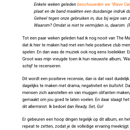
Enkele weken geleden
beschouwden we ‘Wave Can
plaat en de band maakten een dusdanige indruk dat 
Geheel tegen onze gebruiken in, dus bij wijze van 
Waarom? Omdat ie niet te vermijden is, daarom. 
Tot een paar weken geleden had ik nog nooit van The Ma
dat ik hier te maken had met een hele positieve club 
spelen. En dan was de muziek ook nog eens loeilekker. E
Groot was mijn vreugde toen ik hun nieuwste album, ‘W
schijf te recenseren.
Dit wordt een positieve recensie, dan is dat vast duidelij
dagelijks te maken met drama, negativiteit en
bullshit
. D
mensen zich aanstellen en van muggen olifanten maken, 
gemaakt om jou goed te laten voelen. En daar slaagt het 
dit allerminst. Ik bedoel dan
Ready, Set, Go!
Er gebeuren een hoop dingen tegelijk op dit album, en he
repeat te zetten, zodat je de volledige ervaring meekrij