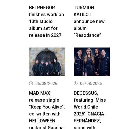
BELPHEGOR
TURMION
finishes work on
KÄTILÖT
13th studio
announce new
album set for
album
release in 2027
“Resodance”
06/08/2026
06/08/2026
MAD MAX
DECESSUS,
release single
featuring ‘Miss
“Keep You Alive”,
World Chile
co-written with
2025’ IGNACIA
HELLOWEEN
FERNÁNDEZ,
guitarist Sascha
signs with