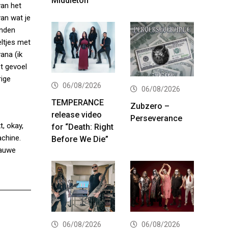
Middleton
van het
van wat je
onden
ltjes met
ana (ik
et gevoel
rige
06/08/2026
06/08/2026
TEMPERANCE
Zubzero –
release video
Perseverance
, okay,
for “Death: Right
achine.
Before We Die”
lauwe
06/08/2026
06/08/2026