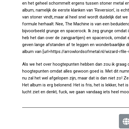
en het geheel schommelt ergens tussen stoner metal en d
album, namelijk de eerste klanken van ‘Reversion’, is echt
van stoner vindt,.maar al heel snel wordt duidelijk dat
formule herhaalt. Nee, The Machine is van een beduide
bijvoorbeeld grunge en spacerock. Ik zeg grunge omdat i
heb het dan over de zangpartijen) en spacerock, omdat er
geven lange afstanden af te leggen en wonderbaarlijke di
album van [url=
https://arrowlordsofmetal.nl/wizard-rfile-
Als we het over hoogtepunten hebben dan zou ik graag d
hoogtepunten omdat alles gewoon goed is. Met dit numme
nu zal het wel afgelopen zijn, maar dat is dan niet zo! 
Het album is erg belonend. Het is fris, het is lekker, het
lucht ziet en denkt, fuck, we gaan vandaag iets heel mo