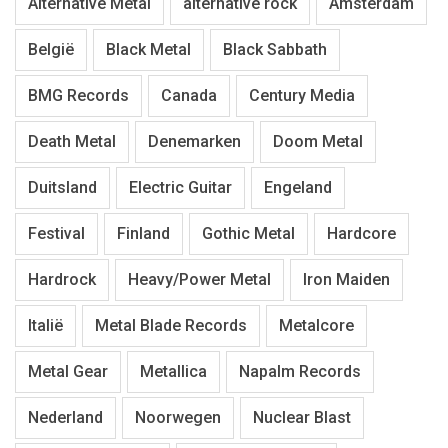
Alternative Metal
alternative rock
Amsterdam
België
Black Metal
Black Sabbath
BMG Records
Canada
Century Media
Death Metal
Denemarken
Doom Metal
Duitsland
Electric Guitar
Engeland
Festival
Finland
Gothic Metal
Hardcore
Hardrock
Heavy/Power Metal
Iron Maiden
Italië
Metal Blade Records
Metalcore
Metal Gear
Metallica
Napalm Records
Nederland
Noorwegen
Nuclear Blast